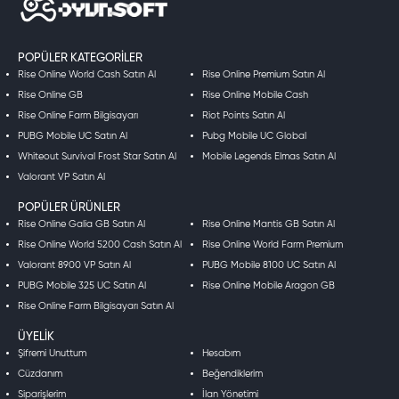
yükseltmeleri, ekipmanlar ve avantajlar satın alabilirsiniz.
CP, oyun içindeki ilerlemenizi hızlandırmak ve oyun deneyiminizi
daha keyifli hale getirmek için kullanışlı bir araçtır. Daha fazla bilgi
CP, oyun içindeki ilerlemenizi hızlandırmak ve oyun deneyiminizi daha
için
Call of Duty Store
sayfasını ziyaret edebilirsiniz.
POPÜLER KATEGORILER
keyifli hale getirmek için kullanışlı bir araçtır. Daha fazla bilgi için
Call of
Rise Online World Cash Satın Al
Rise Online Premium Satın Al
Duty Store
sayfasını ziyaret edebilirsiniz.
Rise Online GB
Rise Online Mobile Cash
Rise Online Farm Bilgisayarı
Riot Points Satın Al
PUBG Mobile UC Satın Al
Pubg Mobile UC Global
Whiteout Survival Frost Star Satın Al
Mobile Legends Elmas Satın Al
Valorant VP Satın Al
POPÜLER ÜRÜNLER
Rise Online Galia GB Satın Al
Rise Online Mantis GB Satın Al
Rise Online World 5200 Cash Satın Al
Rise Online World Farm Premium
Valorant 8900 VP Satın Al
PUBG Mobile 8100 UC Satın Al
PUBG Mobile 325 UC Satın Al
Rise Online Mobile Aragon GB
Rise Online Farm Bilgisayarı Satın Al
ÜYELIK
Şifremi Unuttum
Hesabım
Cüzdanım
Beğendiklerim
Siparişlerim
İlan Yönetimi