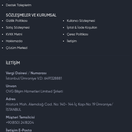
Destek Taleplerim
SÖZLEŞMELER VE KURUMSAL
Gizlilik Politikası
Kullanıcı Sözleşmesi
Satış Sözleşmesi
İptal & İade Koşulları
KVKK Metni
Çerez Politikası
Hakkımızda
İletişim
Çözüm Merkezi
İLETIŞIM
Vergi Dairesi / Numarası
İstanbul/Ümraniye V.D: 6491328881
Unvan
OVG Bilişim Hizmetleri Limited Şirketi
Adres
Atatürk Mah. Alemdağ Cad. No: 140- 144 İç Kapı No: 19 Ümraniye/
İSTANBUL
Müşteri Temsilcisi
+90(850) 2418204
İletişim E-Posta