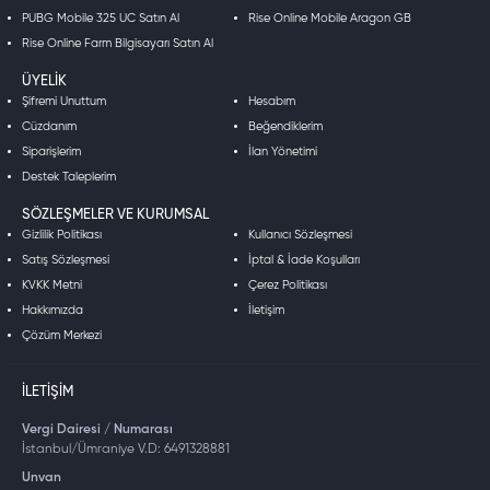
PUBG Mobile 325 UC Satın Al
Rise Online Mobile Aragon GB
Rise Online Farm Bilgisayarı Satın Al
ÜYELIK
Şifremi Unuttum
Hesabım
Cüzdanım
Beğendiklerim
Siparişlerim
İlan Yönetimi
Destek Taleplerim
SÖZLEŞMELER VE KURUMSAL
Gizlilik Politikası
Kullanıcı Sözleşmesi
Satış Sözleşmesi
İptal & İade Koşulları
KVKK Metni
Çerez Politikası
Hakkımızda
İletişim
Çözüm Merkezi
İLETIŞIM
Vergi Dairesi / Numarası
İstanbul/Ümraniye V.D: 6491328881
Unvan