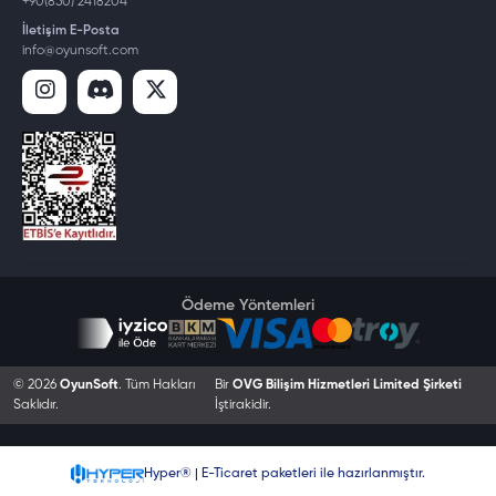
+90(850) 2418204
İletişim E-Posta
info@oyunsoft.com
Ödeme Yöntemleri
© 2026
OyunSoft
. Tüm Hakları
Bir
OVG Bilişim Hizmetleri Limited Şirketi
Saklıdır.
İştirakidir.
Hyper® | E-Ticaret paketleri ile hazırlanmıştır.