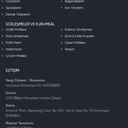
Cüzdanım
Beğendiklerim
Siparişlerim
İlan Yönetimi
Destek Taleplerim
SÖZLEŞMELER VE KURUMSAL
Gizlilik Politikası
Kullanıcı Sözleşmesi
Satış Sözleşmesi
İptal & İade Koşulları
KVKK Metni
Çerez Politikası
Hakkımızda
İletişim
Çözüm Merkezi
İLETIŞIM
Vergi Dairesi / Numarası
İstanbul/Ümraniye V.D: 6491328881
Unvan
OVG Bilişim Hizmetleri Limited Şirketi
Adres
Atatürk Mah. Alemdağ Cad. No: 140- 144 İç Kapı No: 19 Ümraniye/
İSTANBUL
Müşteri Temsilcisi