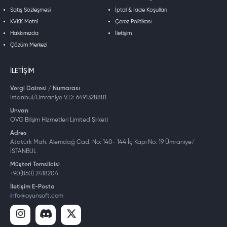
Satış Sözleşmesi
İptal & İade Koşulları
KVKK Metni
Çerez Politikası
Hakkımızda
İletişim
Çözüm Merkezi
İLETIŞIM
Vergi Dairesi / Numarası
İstanbul/Ümraniye V.D: 6491328881
Unvan
OVG Bilişim Hizmetleri Limited Şirketi
Adres
Atatürk Mah. Alemdağ Cad. No: 140- 144 İç Kapı No: 19 Ümraniye/
İSTANBUL
Müşteri Temsilcisi
+90(850) 2418204
İletişim E-Posta
info@oyunsoft.com