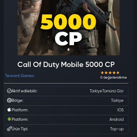
Call Of Duty Mobile 5000 CP
Tencent Games
Aktif edilebilir:
Türkiye
Tümünü Gör
Bölge:
Türkiye
Platform:
IOS
Platform:
Android
Ürün Tipi:
Top-up
0 değ