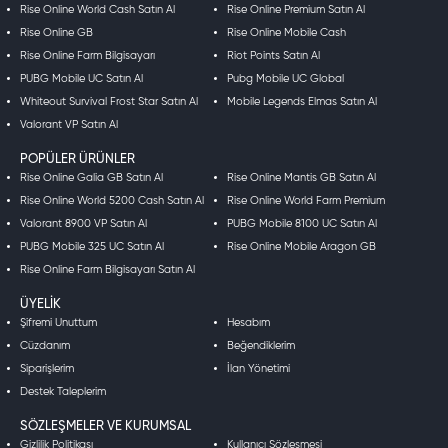
Rise Online World Cash Satın Al
Rise Online Premium Satın Al
Rise Online GB
Rise Online Mobile Cash
Rise Online Farm Bilgisayarı
Riot Points Satın Al
PUBG Mobile UC Satın Al
Pubg Mobile UC Global
Whiteout Survival Frost Star Satın Al
Mobile Legends Elmas Satın Al
Valorant VP Satın Al
POPÜLER ÜRÜNLER
Rise Online Galia GB Satın Al
Rise Online Mantis GB Satın Al
Rise Online World 5200 Cash Satın Al
Rise Online World Farm Premium
Valorant 8900 VP Satın Al
PUBG Mobile 8100 UC Satın Al
PUBG Mobile 325 UC Satın Al
Rise Online Mobile Aragon GB
Rise Online Farm Bilgisayarı Satın Al
ÜYELIK
Şifremi Unuttum
Hesabım
Cüzdanım
Beğendiklerim
Siparişlerim
İlan Yönetimi
Destek Taleplerim
SÖZLEŞMELER VE KURUMSAL
Gizlilik Politikası
Kullanıcı Sözleşmesi