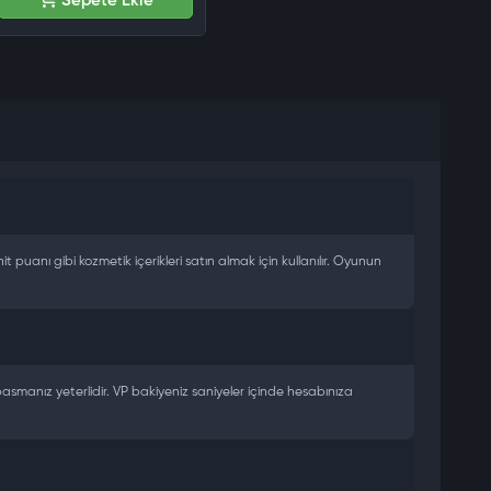
Sepete Ekle
 puanı gibi kozmetik içerikleri satın almak için kullanılır. Oyunun
 basmanız yeterlidir. VP bakiyeniz saniyeler içinde hesabınıza