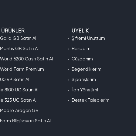
Ticaret Bakanlığı'nın ETBIS sisteminde kayıtlıdır. Alışverişiniz yasal güvence altındadı
 ETBIS kayıtlı lisanslı bir e-ticaret platformudur.
mleri 3D Secure korumasıyla gerçekleşir. Kart bilgileriniz hiçbir şekilde saklanmaz.
 ÜRÜNLER
ÜYELIK
ayıtlı hesaplarda geçerlidir.
Valorant hesabınızın bölgesi EU West, NA veya başka
mgesine tıklayın → bölge bilgisi "Türkiye" yazıyorsa hazırsınız.
 kodunuz saniyeler içinde ekrana düşer.Valorant VP paketlerine göz atmak için sa
 Galia GB Satın Al
Şifremi Unuttum
 Mantis GB Satın Al
Hesabım
 World 5200 Cash Satın Al
Cüzdanım
e World Farm Premium
Beğendiklerim
00 VP Satın Al
Siparişlerim
ter hatası kodu geçersiz kılabilir.
ğı
e 8100 UC Satın Al
İlan Yönetimi
e 325 UC Satın Al
Destek Taleplerim
a özel 6 indirimli skin sunuluyor. İndirimler %10 ile %49 arasında değişiyor, teklifler
if gördüğünüzde VP eksikliği yüzünden fırsatı kaçırmak istemezsiniz. Gece Pazarı re
e Mobile Aragon GB
 Farm Bilgisayarı Satın Al