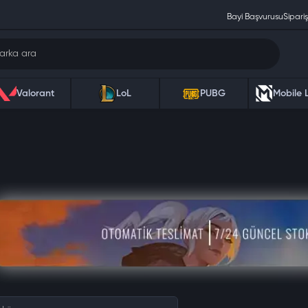
Bayi Başvurusu
Sipariş
Valorant
LoL
PUBG
Mobile 