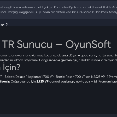
erhangi bir son kullanma tarihi yoktur. Kodu dilediğiniz zaman aktif edebilirsiniz.An
odu karşılığı değişebilir. Bu yüzden alındıktan kısa bir süre sonra kullanılması tavsiye
 mı?
ye (TR) sunucusuna kayıtlı hesaplarda geçerlidir. Satın almadan önce Riot hesabınızı
 | TR Sunucu — OyunSoft
demeniz onaylanır onaylanmaz kodunuz ekrana düşer — gece yarısı, hafta sonu, f
meden mi almak istiyorsun? Hangi sebeple gelirsen gel, 5 dakika içinde VP'n oyund
 İçin?
paketi idealdir. Bir silah kaplaması hedefliyorsanız 2.925 VP dengeli bir seçimdir. U
VP
—Select/Deluxe 1 kaplama
1.700 VP
—Battle Pass + 700 VP artık
2.925 VP
—1 Premi
lseniz:
Çoğu oyuncu için
2.925 VP
dengeli başlangıç noktasıdır — bir Premium kapl
iyorsanız ya da uzun süre VP endişesi yaşamak istemiyorsanız — 8.900 VP birim ba
somut sebebi var:
reye girer; gece yarısı olsa da, hafta sonu olsa da VP kodunuz ekrana düşer. 
ğlanır. Kodu aktive ettiğinizde hesabınız ban veya kısıtlama riskiyle karşılaşmaz. Ç