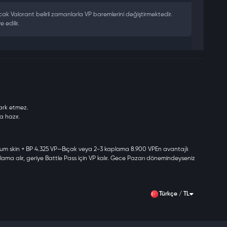
cak Valorant belirli zamanlarla VP baremlerini değiştirmektedir.
 edilir.
n bölgesini kontrol etmenizi öneririz.
ark etmez.
a hazır.
zun vadeli alışveriş planlıyorsanız 8.900 VP paketi birim başına en
um skin + BP
4.325 VP
—Bıçak veya 2-3 kaplama
8.900 VP
En avantajlı
ama alır, geriye Battle Pass için VP kalır. Gece Pazarı dönemindeyseniz
şına en düşük maliyeti sunar.
Türkçe / TL
Manuel onay beklenmez.
alıntı kart, hileli bakiye — bunların hiçbiri OyunSoft süreçlerinde yer