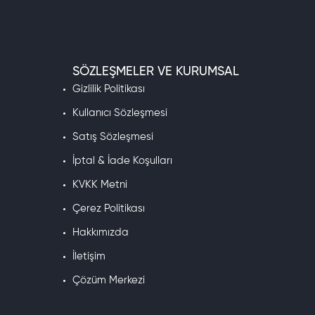
r.
SÖZLEŞMELER VE KURUMSAL
 bir bölgeyse bu kodlar çalışmaz.
yfamızı inceleyin, sepete ekleyin, 5 dakika içinde oyunda olun.
Gizlilik Politikası
Kullanıcı Sözleşmesi
Satış Sözleşmesi
İptal & İade Koşulları
KVKK Metni
Çerez Politikası
Hakkımızda
 sabit ve bir kez açıldıktan sonra değişmiyor.
hberi için →
Valorant Gece Pazarı 2026 Yazımız
İletişim
Çözüm Merkezi