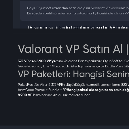
Hayır. Oyunsoft üzerinden satın aldığınız Valorant VP kodlarının h
Bu yüzden belirli süreden sonra ortalama 1 yıl içerisinde alınan VP k
TR sunucusu dışında hesabım varsa bu VP çalışır
Hayır, çalışmaz. Oyunsoft'ta satılan tüm VP kodları yalnızca Türki
Valorant VP Satın Al
En uygun Valorant VP paketi hangisi?
375 VP'den 8.900 VP'ye
tüm Valorant Points paketleri OyunSoft'ta. Ö
Gece Pazarı açık mı? Mağazada istediğin skin mi çıktı? Battle Pass bit
VP Paketleri: Hangisi Senin
Amacınıza göre değişir. Yalnızca savaş bileti alacaksanız 1.700 VP 
düşük maliyeti sunar.
PaketFiyatNe Alırsın?
375 VP
En düşükKüçük kozmetik tamamlama
825 
birimGece Pazarı + Bundle + BP
Hangi paketi alacağınızdan emin deği
8.900 VP paketi ne zaman mantıklı?
8.900 VP
birim başına en düşük maliyet sunar.
Neden OyunSoft?
Gece Pazarında 2-3 kaplama almayı planlıyorsanız, bundle hedefl
Türkiye'de onlarca platform VP satıyor. OyunSoft'u tercih etmenizin 4 
Saniyeler içinde teslimat.
Ödeme onaylandığı anda otomatik sistem dev
Ödeme güvenli mi?
Yetkili ve lisanslı tedarik.
Tüm VP paketleri yasal tedarik kanallarından sa