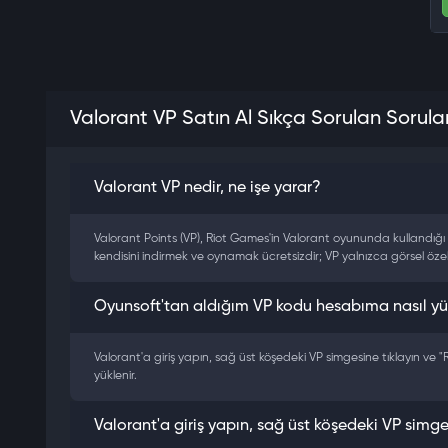
Valorant VP Satın Al Sıkça Sorulan Sorula
Valorant VP nedir, ne işe yarar?
Valorant Points (VP), Riot Games'in Valorant oyununda kullandığı res
kendisini indirmek ve oynamak ücretsizdir; VP yalnızca görsel özelle
Oyunsoft'tan aldığım VP kodu hesabıma nasıl yü
Valorant'a giriş yapın, sağ üst köşedeki VP simgesine tıklayın ve "
yüklenir.
Valorant'a giriş yapın, sağ üst köşedeki VP simge