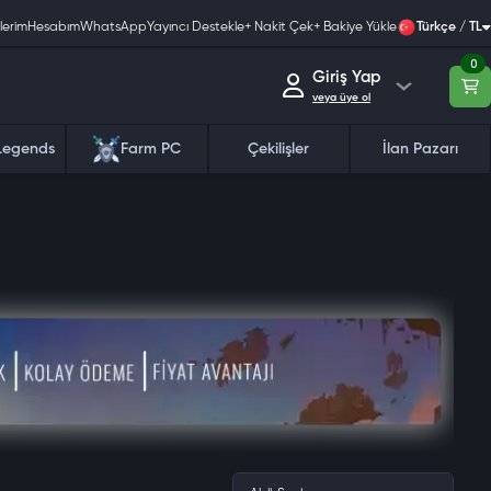
lerim
Hesabım
WhatsApp
Yayıncı Destekle
+ Nakit Çek
+ Bakiye Yükle
Türkçe / TL
0
Giriş Yap
veya üye ol
Legends
Farm PC
Çekilişler
İlan Pazarı