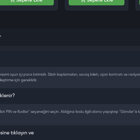
Sepete Ekle
Sepete Ekle
r
mi oyun içi para birimidir. Silah kaplamaları, savaş bileti, ajan kontratı ve radyanit
ştirme için gereklidir.
klenir?
Riot PIN ve Kodlar" seçeneğini seçin. Aldığınız kodu ilgili alana yapıştırıp "Gönder"e
sine tıklayın ve