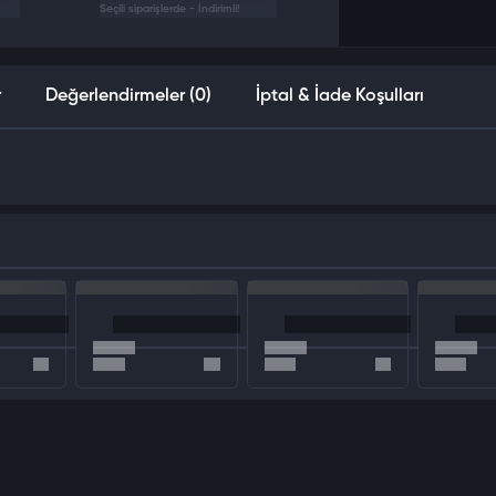
Seçili siparişlerde - İndirimli!
r
Değerlendirmeler (0)
İptal & İade Koşulları