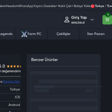
lerim
Hesabım
WhatsApp
Yayıncı Destekle
+ Nakit Çek
+ Bakiye Yükle
Türkçe / TL
0
Giriş Yap
veya üye ol
Legends
Farm PC
Çekilişler
İlan Pazarı
Benzer Ürünler
5.0
ye
Tümünü Gör
0 değerlendirme
Türkiye
IOS
Android