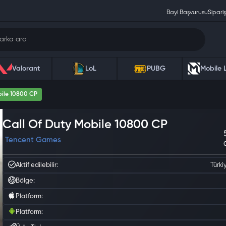
Bayi Başvurusu
Sipariş
Valorant
LoL
PUBG
Mobile 
bile 10800 CP
Call Of Duty Mobile 10800 CP
Tencent Games
Aktif edilebilir:
Türki
Bölge:
Platform:
Platform: