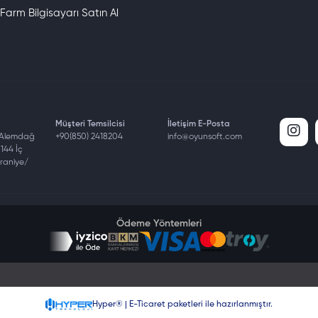
 Farm Bilgisayarı Satın Al
Müşteri Temsilcisi
İletişim E-Posta
 Alemdağ
+90(850) 2418204
info@oyunsoft.com
144 İç
mraniye/
Ödeme Yöntemleri
Hyper® | E-Ticaret paketleri ile hazırlanmıştır.