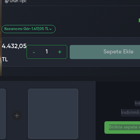
Ürün Tipi:
Kazancımı Gör
-1.417,05 TL
4.432,05
Sepete Ekle
TL
İnd
İndiriml
Birlikte sepete e