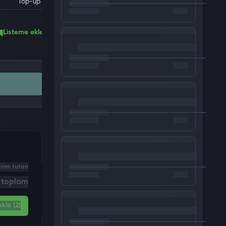
Top-up
Listeme ekle
irim tutarı
i toplam
kle (2)