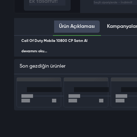
Ek tasarruf!
Seçili siparişlerde - İndirimli!
Ürün Açıklaması
Kampanyala
Call Of Duty Mobile 10800 CP Satın Al
devamını oku...
Son gezdiğin ürünler