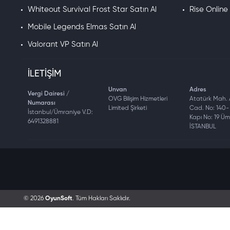
Whiteout Survival Frost Star Satın Al
Rise Online
Mobile Legends Elmas Satın Al
Valorant VP Satın Al
İLETIŞIM
Unvan
Adres
Vergi Dairesi /
OVG Bilişim Hizmetleri
Atatürk Mah.
Numarası
Limited Şirketi
Cad. No: 140- 
İstanbul/Ümraniye V.D:
Kapı No: 19 Ü
6491328881
İSTANBUL
© 2026
OyunSoft
. Tüm Hakları Saklıdır.