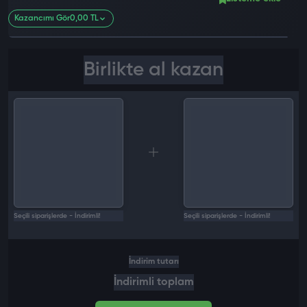
0 değ
Kazancımı Gör
0,00 TL
Birlikte al kazan
Seçili siparişlerde - İndirimli!
Seçili siparişlerde - İndirimli!
İndirim tutarı
İndirimli toplam