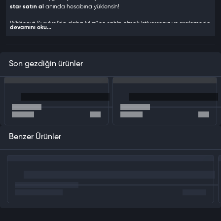
star satın al
anında hesabına yüklensin!
Whiteout Survival'da daha iyi güce sahip olmak istiyorsanız ve sıralamada
devamını oku...
iyi yerlere gelmek istiyorsanız Frost Star desteğine ihtiyacınız olacaktır. Bu
desteği en iyi ve en ucuz şekilde elde etmek için Frost Star satın almanız
gerekmektedir.
Son gezdiğin ürünler
Whiteout Frost Star Nereden Alınır?
OyunSoft.com Whiteout Survival Frost Star
yetkili satıcısıdır. Sizlerde
güvenle
Whiteout Survival Frost star satın al
arak hesabınızı
güçlendirebilirsiniz. Uygun fiyatlı Whiteout Survival Frost Star ürünlerimizi
inceleyerek ihtiyacınız olan Frost Starları hesabınıza yükleyebilirsiniz.
Benzer Ürünler
Whiteout Survival 49999 Frost Star
Yükle
OyunSoft.com üzerinden yetkili satıcı güvencesiyle anında
Whiteout
Survival 49999 Frost Star yükle
, maceraya devam et! Sende
uygun fiyatlı
Whiteout Survival Frost Star
için OyunSoft'u tercih et!