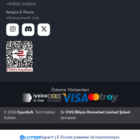
+90(850) 2418204
İletişim E-Posta
info@oyunsoft.com
Ödeme Yöntemleri
© 2026
OyunSoft
. Tüm Hakları
Bir
OVG Bilişim Hizmetleri Limited Şirketi
Saklıdır.
İştirakidir.
Hyper® | E-Ticaret paketleri ile hazırlanmıştır.