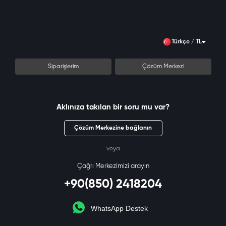
Siparişiniz belirteceğiniz "Oyuncu ID'ye" yüklenir kargo gerektirmez.
Türkçe / TL
Satın aldığınız ürünleri
''siparişlerim''
sayfası üzerinden
görüntüleyebilirsiniz.
Dijital ürünler kargo veya posta yolu ile gönderilmez.
Siparişlerim
Çözüm Merkezi
Teslim edilen dijital ürünler kullanıcı sorumluluğundadır.
Misafir olarak satın aldığınız ürün anahtarları ve satın alma detayı
SMS & E-mail
ile gönderilecektir.
Dijital ürünlerde, Mesafeli Satışlar Yönetmeliği’nin 15. maddesi
Aklınıza takılan bir soru mu var?
uyarınca ürün iadesi ve iptali yapılamaz.
Çözüm Merkezine bağlanın
veya
Çağrı Merkezimizi arayın
+90(850) 2418204
WhatsApp Destek