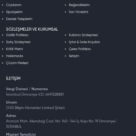
Cüzdanım
Beğendiklerim
Siparişlerim
İlan Yönetimi
Destek Taleplerim
SÖZLEŞMELER VE KURUMSAL
Gizlilik Politikası
Kullanıcı Sözleşmesi
Satış Sözleşmesi
İptal & İade Koşulları
KVKK Metni
Çerez Politikası
Hakkımızda
İletişim
Çözüm Merkezi
İLETIŞIM
Vergi Dairesi / Numarası
İstanbul/Ümraniye V.D: 6491328881
Unvan
OVG Bilişim Hizmetleri Limited Şirketi
Adres
Atatürk Mah. Alemdağ Cad. No: 140- 144 İç Kapı No: 19 Ümraniye/
İSTANBUL
Müşteri Temsilcisi