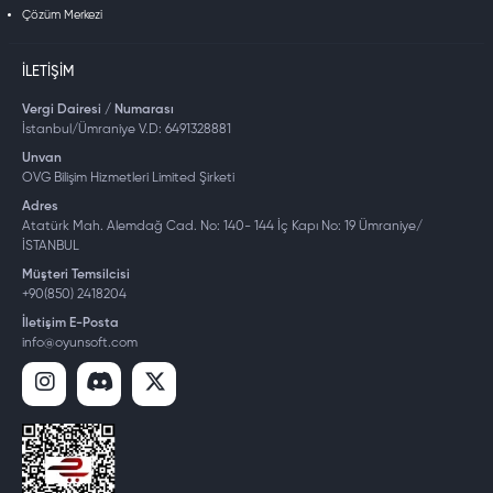
Çözüm Merkezi
İLETIŞIM
Vergi Dairesi / Numarası
İstanbul/Ümraniye V.D: 6491328881
Unvan
OVG Bilişim Hizmetleri Limited Şirketi
Adres
Atatürk Mah. Alemdağ Cad. No: 140- 144 İç Kapı No: 19 Ümraniye/
İSTANBUL
Müşteri Temsilcisi
+90(850) 2418204
İletişim E-Posta
info@oyunsoft.com