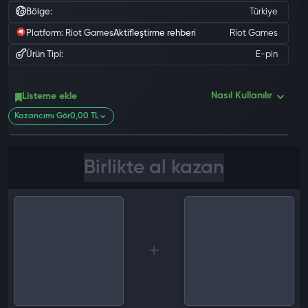
Bölge:
Türkiye
Platform: Riot Games
Aktifleştirme rehberi
Riot Games
Ürün Tipi:
E-pin
Nasıl Kullanılır
Listeme ekle
0 değ
Kazancımı Gör
0,00 TL
Birlikte al kazan