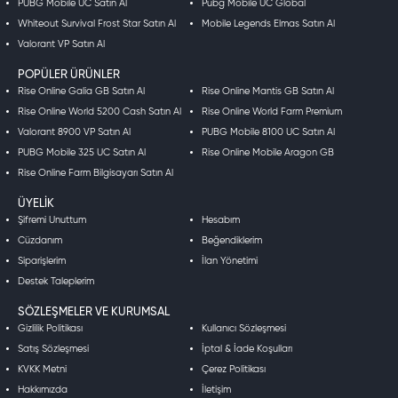
PUBG Mobile UC Satın Al
Pubg Mobile UC Global
Whiteout Survival Frost Star Satın Al
Mobile Legends Elmas Satın Al
Valorant VP Satın Al
POPÜLER ÜRÜNLER
Rise Online Galia GB Satın Al
Rise Online Mantis GB Satın Al
Rise Online World 5200 Cash Satın Al
Rise Online World Farm Premium
Valorant 8900 VP Satın Al
PUBG Mobile 8100 UC Satın Al
PUBG Mobile 325 UC Satın Al
Rise Online Mobile Aragon GB
Rise Online Farm Bilgisayarı Satın Al
ÜYELIK
Şifremi Unuttum
Hesabım
Cüzdanım
Beğendiklerim
Siparişlerim
İlan Yönetimi
Destek Taleplerim
SÖZLEŞMELER VE KURUMSAL
Gizlilik Politikası
Kullanıcı Sözleşmesi
Satış Sözleşmesi
İptal & İade Koşulları
KVKK Metni
Çerez Politikası
Hakkımızda
İletişim