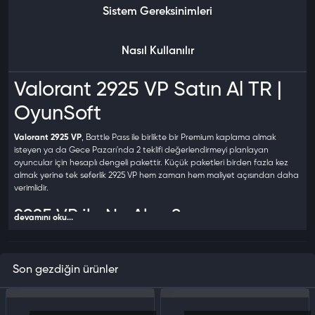
Sistem Gereksinimleri
Nasıl Kullanılır
Valorant 2925 VP Satın Al TR |
OyunSoft
Valorant 2925 VP
, Battle Pass ile birlikte bir Premium kaplama almak
isteyen ya da Gece Pazarı'nda 2 teklifi değerlendirmeyi planlayan
oyuncular için hesaplı dengeli pakettir. Küçük paketleri birden fazla kez
almak yerine tek seferlik 2925 VP hem zaman hem maliyet açısından daha
verimlidir.
2925 VP ile Ne Alınır?
devamını oku...
Valorant'ta en yaygın harcama kombinasyonlarını karşılar:
Battle Pass (1000 VP) + Premium kaplama (1775 VP)
= tam 2775 VP
Son gezdiğin ürünler
— 2925 VP ile bu kombinasyon 150 VP artık bırakarak karşılanır
2 adet Deluxe kaplama (2×1275 VP = 2550 VP)
+ 375 VP artık
Gece Pazarı'nda 2 Premium teklif
— indirimli fiyat 1100-1400 VP'ye
düştüğünde 2925 VP ikisini de rahatlıkla karşılar