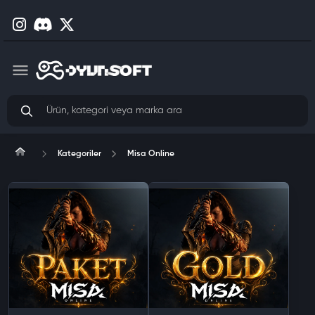
Kategoriler
Misa Online