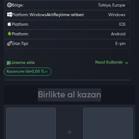
Bölge:
Türkiye, Europe
Platform: Windows
Aktifleştirme rehberi
Windows
Platform:
IOS
Platform:
Android
Ürün Tipi:
E-pin
0 değ
Nasıl Kullanılır
Listeme ekle
Kazancımı Gör
0,00 TL
Birlikte al kazan