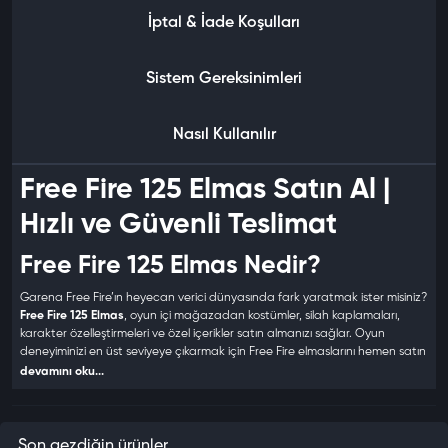
İptal & İade Koşulları
Sistem Gereksinimleri
Nasıl Kullanılır
Free Fire 125 Elmas Satın Al |
Hızlı ve Güvenli Teslimat
Free Fire 125 Elmas Nedir?
Garena Free Fire’ın heyecan verici dünyasında fark yaratmak ister misiniz?
Free Fire 125 Elmas
, oyun içi mağazadan kostümler, silah kaplamaları,
karakter özelleştirmeleri ve özel içerikler satın almanızı sağlar. Oyun
deneyiminizi en üst seviyeye çıkarmak için Free Fire elmaslarını hemen satın
alın!
devamını oku...
Neden Free Fire 125 Elmas Satın
Almalısınız?
Son gezdiğin ürünler