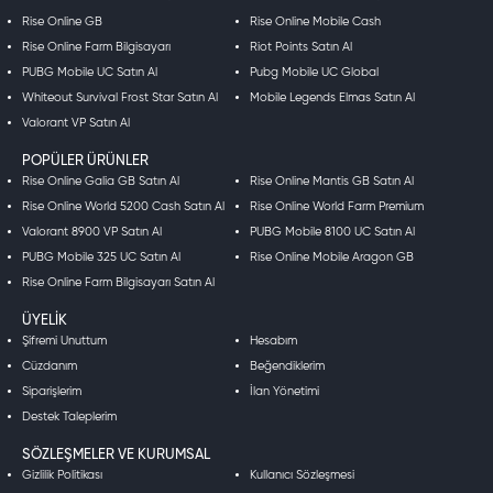
2. Free Fire hesabıma giriş yapmam
Rise Online GB
Rise Online Mobile Cash
gerekiyor mu?
Rise Online Farm Bilgisayarı
Riot Points Satın Al
Evet! Oyuna giriş yaptıktan sonra OyunSoft.com'dan satın aldığınız
PUBG Mobile UC Satın Al
Pubg Mobile UC Global
ürün kodunu "Garena Ön Ödemeli Kart" bölümüne girmeniz gerekiyor.
Whiteout Survival Frost Star Satın Al
Mobile Legends Elmas Satın Al
Valorant VP Satın Al
3. Hangi ödeme yöntemlerini
destekliyorsunuz?
POPÜLER ÜRÜNLER
Rise Online Galia GB Satın Al
Rise Online Mantis GB Satın Al
Kredi kartı, banka kartı, havale/EFT ve çeşitli dijital cüzdanlarla ödeme
Rise Online World 5200 Cash Satın Al
Rise Online World Farm Premium
yapabilirsiniz.
Valorant 8900 VP Satın Al
PUBG Mobile 8100 UC Satın Al
PUBG Mobile 325 UC Satın Al
Rise Online Mobile Aragon GB
Rise Online Farm Bilgisayarı Satın Al
ÜYELIK
Şifremi Unuttum
Hesabım
Cüzdanım
Beğendiklerim
Siparişlerim
İlan Yönetimi
Destek Taleplerim
SÖZLEŞMELER VE KURUMSAL
Gizlilik Politikası
Kullanıcı Sözleşmesi