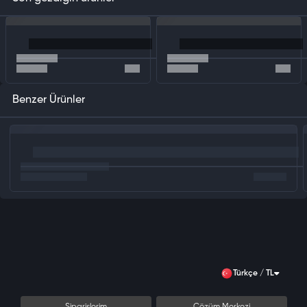
Free Fire elmasları, oyun içi öğelere kolay erişim sağlayarak hem
performansınızı hem de görünüşünüzü geliştiren en önemli para birimidir.
OyunSoft.com
güvencesiyle:
Hızlı Teslimat:
Elmaslar, ödeme işlemi tamamlandıktan sonra hemen
hesabınıza yüklenir.
Güvenli Alışveriş:
SSL şifreleme sistemiyle ödeme bilgileriniz koruma
Benzer Ürünler
altındadır.
En Uygun Fiyat:
Rekabetçi fiyatlarla bütçenizi zorlamadan elmas
alabilirsiniz.
Free Fire Elmasları Nasıl Yüklenir?
Free Fire 125 Elmas satın alma işlemi oldukça kolaydır:
Siparişinizi tamamladıktan sonra aldığınız ürün kodunu oyun
içerisinden giriniz.
OyunSoft.com'dan aldığınız free fire elmaslar anında hesabına
yüklenir.
Yeni elmaslarınızla oyun içi mağazadan dilediğiniz öğeleri satın
alabilirsiniz!
Türkçe / TL
Free Fire 125 Elmas ile Neler Satın