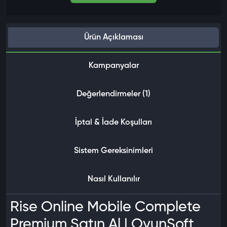
Ürün Açıklaması
Kampanyalar
Değerlendirmeler (1)
İptal & İade Koşulları
Sistem Gereksinimleri
Nasıl Kullanılır
Rise Online Mobile Complete
Premium Satın Al | OyunSoft