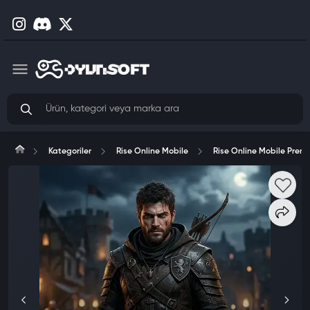
Kategoriler
Rise Online Mobile
Rise Online Mobile Prem