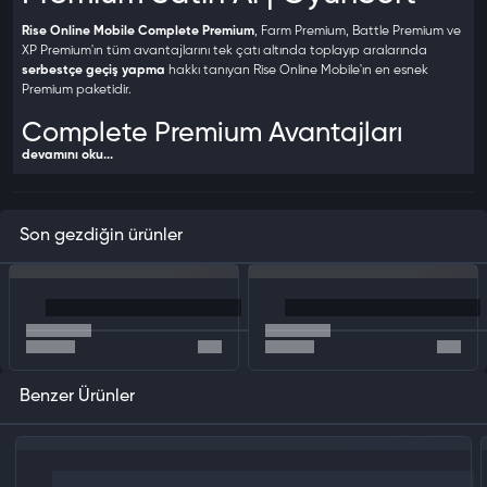
Rise Online Mobile Complete Premium
, Farm Premium, Battle Premium ve
XP Premium'ın tüm avantajlarını tek çatı altında toplayıp aralarında
serbestçe geçiş yapma
hakkı tanıyan Rise Online Mobile'ın en esnek
Premium paketidir.
Complete Premium Avantajları
devamını oku...
Complete Premium, Farm + Battle + XP Premium özelliklerini kapsar:
Farm modunda:
%50 EXP, %100 Gold bonusu, %100 Drop bonusu, ROW
Assistant, Gathering hız/EXP bonusu
Battle modunda:
%100 EXP, %20
Son gezdiğin ürünler
Battle Point bonusu, item yükseltme indirimi
XP modunda:
%100 EXP,
Gathering/üretim hız ve EXP bonusu
Tüm modlarda: tamir indirimi, seyahat indirimi, NPC satış artışı, zindan girişi,
kral seçimi oy hakkı.
Neden Complete Premium En
Akıllıca Seçim?
Benzer Ürünler
Rise Online Mobile'da farm sezonunda Gold ve Drop bonuslarını, leveling
döneminde EXP bonusunu, PvP döneminde Battle Point bonusunu aynı
ücret karşılığında değerlendirebilirsiniz. Tek aylık ücretle üç farklı