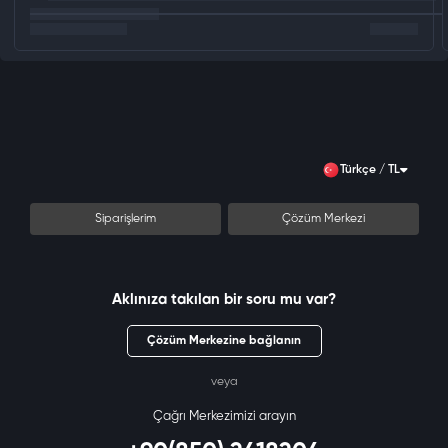
Premium'un avantajlarına erişim en yüksek değeri sunar.
Rise Mobile Cash ile nasıl alınır?
Oyun içi mağazayı açın, Complete
Premium seçin, RC bakiyenizle satın alın. RC için
Rise Online Mobile Cash
kategorisi
.
OyunSoft, Rise Online Mobile'ın Türkiye resmi yetkili satıcısıdır. ETBIS
doğrulamalı platform, 3D Secure ödeme, 7/24 destek.
Diğer Mobile Premium:
Elite Premium
—
Farm Premium
—
XP Premium
—
Full
Türkçe / TL
Paket
Siparişlerim
Çözüm Merkezi
Aklınıza takılan bir soru mu var?
Çözüm Merkezine bağlanın
veya
Çağrı Merkezimizi arayın