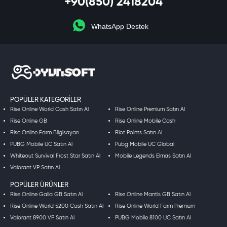
+90(850) 2418204
WhatsApp Destek
POPÜLER KATEGORILER
Rise Online World Cash Satın Al
Rise Online Premium Satın Al
Rise Online GB
Rise Online Mobile Cash
Rise Online Farm Bilgisayarı
Riot Points Satın Al
PUBG Mobile UC Satın Al
Pubg Mobile UC Global
Whiteout Survival Frost Star Satın Al
Mobile Legends Elmas Satın Al
Valorant VP Satın Al
POPÜLER ÜRÜNLER
Rise Online Galia GB Satın Al
Rise Online Mantis GB Satın Al
Rise Online World 5200 Cash Satın Al
Rise Online World Farm Premium
Valorant 8900 VP Satın Al
PUBG Mobile 8100 UC Satın Al