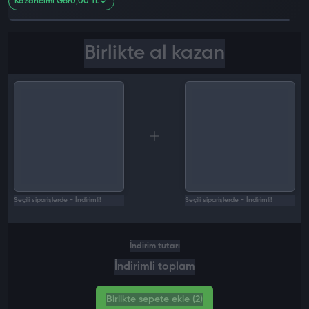
Kazancımı Gör
0,00 TL
Birlikte al kazan
Seçili siparişlerde - İndirimli!
Seçili siparişlerde - İndirimli!
İndirim tutarı
İndirimli toplam
Birlikte sepete ekle (2)