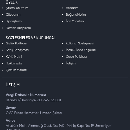
ÜYELIK
Şifremi Unuttum
Hesabım
Cüzdanım
Beğendiklerim
Siparişlerim
İlan Yönetimi
Destek Taleplerim
SÖZLEŞMELER VE KURUMSAL
Gizlilik Politikası
Kullanıcı Sözleşmesi
Satış Sözleşmesi
İptal & İade Koşulları
KVKK Metni
Çerez Politikası
Hakkımızda
İletişim
Çözüm Merkezi
İLETIŞIM
Vergi Dairesi / Numarası
İstanbul/Ümraniye V.D: 6491328881
Unvan
OVG Bilişim Hizmetleri Limited Şirketi
Adres
Atatürk Mah. Alemdağ Cad. No: 140- 144 İç Kapı No: 19 Ümraniye/