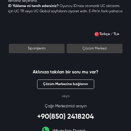
kendiniz seçersiniz.
Ödeme onayından sonra kod saniyeler içinde sipariş
ID Yükleme mi tercih edersiniz?
Oyuncu ID'nize otomatik UC aktarımı
ekranınıza ve e-postanıza iletilir.
için
UC TR
veya
UC Global
sayfalarını ziyaret edin. E-Pin'in farkı yalnızca
aktivasyon yöntemidir — sağlanan UC miktarı aynıdır.
E-Pin Kodu Nasıl Aktive Edilir?
midasbuy.com/midasbuy/tr/redeem/pubgm
adresine gidin
Türkçe / TL
Midasbuy hesabınızla
giriş yapın; hesabınız yoksa kayıt olun
Sayfanın sol üst köşesindeki
"Şimdi Oyuncu Kimliğinizi Girin"
Siparişlerim
Çözüm Merkezi
butonuna tıklayın
PUBG Mobile oyuncu ID'nizi ve sunucu bölgenizi girin
E-Pin
bölümüne OyunSoft siparişinizden gelen kodu yapıştırın
Onaylayın — UC anında hesabınıza aktarılır
Aklınıza takılan bir soru mu var?
Kodu elle yazmak yerine kopyalayıp yapıştırın.
Tek bir karakter hatası
kodu geçersiz kılabilir.
Çözüm Merkezine bağlanın
UC ile Ne Alınır?
veya
Neden OyunSoft?
Çağrı Merkezimizi arayın
Yetkili satıcı güvencesi.
Tüm E-Pin kodları resmi kanallardan sağlanır.
+90(850) 2418204
Satın aldığınız kod nedeniyle hesabınız ban veya kısıtlama riskiyle
karşılaşmaz.
Anında kod teslimatı, 7/24.
Ödeme onayından sonra E-Pin kodunuz
WhatsApp Destek