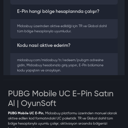
E-Pin hangi bölge hesaplarında çalışır?
Midasbuy üzerinden aktive edildiği için TR ve Global dahil
tüm bölge hesaplarıyla uyumludur.
Kodu nasıl aktive ederim?
midasbuy.com/midasbuy/tr/redeem/pubgm adresine
gidin, Midasbuy hesabınızla giriş yapın, E-Pin bölümüne
kodu yapıştırın ve onaylayın.
Kodun son kullanma tarihi var mı?
PUBG Mobile UC E-Pin Satın
Hayır. Ancak güvenlik açısından satın aldıktan kısa süre
Al | OyunSoft
sonra aktive etmenizi öneririz.
PUBG Mobile UC E-Pin
, Midasbuy platformu üzerinden manuel olarak
Teslimat ne kadar sürer?
aktive edilen kod formatındaki UC paketidir. TR ve Global dahil tüm
bölge hesaplarıyla uyumlu çalışır; aktivasyon sırasında bölgenizi