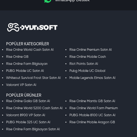
saniyeler içinde ekranınızda.
ETBIS doğrulamalı platform.
OyunSoft Bilişim Hizmetleri Limited Şirketi,
Ticaret Bakanlığı ETBIS sisteminde kayıtlıdır.
3D Secure ödeme.
Visa, Mastercard, Troy ve BKM Express ile şifreli işlem.
Diğer PUBG Mobile paketleri:
UC TR
—
UC Global
POPÜLER KATEGORILER
Rise Online World Cash Satın Al
Rise Online Premium Satın Al
Rise Online GB
Rise Online Mobile Cash
Rise Online Farm Bilgisayarı
Riot Points Satın Al
PUBG Mobile UC Satın Al
Pubg Mobile UC Global
Whiteout Survival Frost Star Satın Al
Mobile Legends Elmas Satın Al
Valorant VP Satın Al
POPÜLER ÜRÜNLER
Rise Online Galia GB Satın Al
Rise Online Mantis GB Satın Al
Rise Online World 5200 Cash Satın Al
Rise Online World Farm Premium
Valorant 8900 VP Satın Al
PUBG Mobile 8100 UC Satın Al
PUBG Mobile 325 UC Satın Al
Rise Online Mobile Aragon GB
Rise Online Farm Bilgisayarı Satın Al