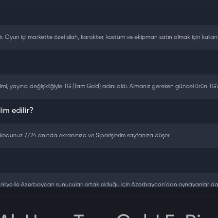
Oyun içi markette özel silah, karakter, kostüm ve ekipman satın almak için kullanılı
irimi, yayıncı değişikliğiyle TG (Tam Gold) adını aldı. Almanız gereken güncel ürün TG'd
im edilir?
kodunuz 7/24 anında ekranınıza ve Siparişlerim sayfanıza düşer.
Türkiye ile Azerbaycan sunucuları ortak olduğu için Azerbaycan'dan oynayanlar da 