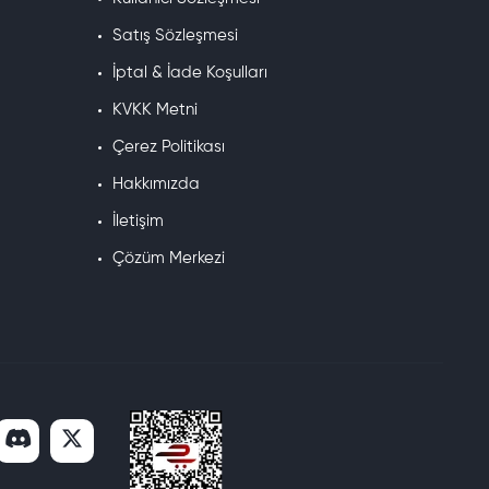
Satış Sözleşmesi
vcut NG bakiyeleri otomatik olarak TG'ye dönüştürüldü.
İptal & İade Koşulları
. OyunSoft'taki tüm paketler güncel Tam Gold sistemiyle tam uyumludur.
KVKK Metni
Çerez Politikası
 teslim edilir.
Hakkımızda
İletişim
Çözüm Merkezi
öre güncellendiğinden en doğru tutarı her zaman canlı sayfada
lı birim fiyatı sunan pakettir; onu 10400 TG izler.