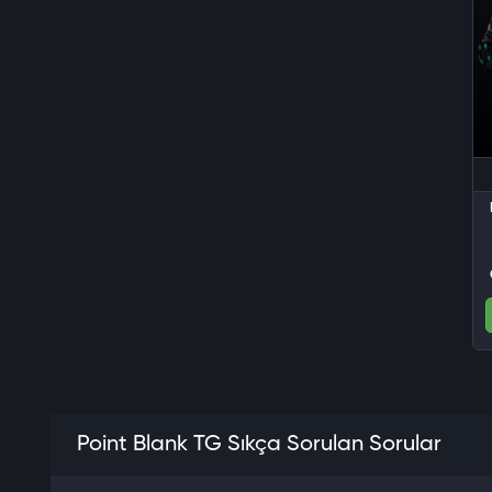
Yetkili Satıcısıdır. OyunSoft üzerinden satın alınan tüm
ürün kodları resmi olarak Point Blank üzerinden temin
edilmektedir.
Point Blank TG Sıkça Sorulan Sorular