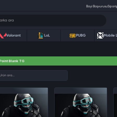
Bayi Başvurusu
Sipariş
Valorant
LoL
PUBG
Mobile 
Point Blank TG