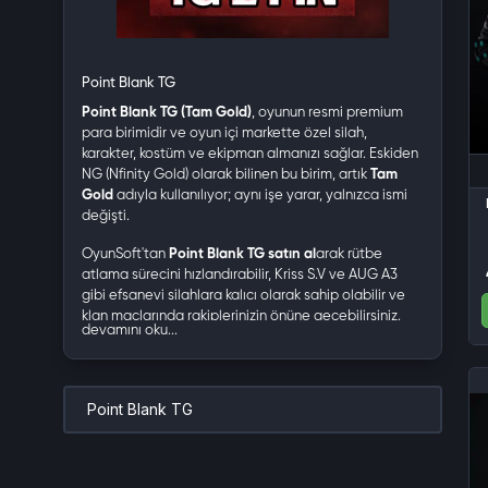
Point Blank TG
Point Blank TG (Tam Gold)
, oyunun resmi premium
para birimidir ve oyun içi markette özel silah,
karakter, kostüm ve ekipman almanızı sağlar. Eskiden
NG (Nfinity Gold) olarak bilinen bu birim, artık
Tam
Gold
adıyla kullanılıyor; aynı işe yarar, yalnızca ismi
değişti.
OyunSoft'tan
Point Blank TG satın al
arak rütbe
atlama sürecini hızlandırabilir, Kriss S.V ve AUG A3
gibi efsanevi silahlara kalıcı olarak sahip olabilir ve
klan maçlarında rakiplerinizin önüne geçebilirsiniz.
devamını oku...
900 TG'den 21000 TG'ye kadar beş farklı e-pin
paketinde, anında teslimat ve güvenli ödeme
avantajıyla en uygun fiyatları sunuyoruz.
Point Blank TG
Satın aldığınız E-Pin kodunu resmi tamgame.com
adresinden saniyeler içinde yükleyebilirsiniz. Hemen
ihtiyacınıza uygun paketi seçin, gücünüzü artırın ve
savaş alanındaki yerinizi alın. OyunSoft TamGame