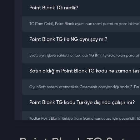
Point Blank TG nedir?
TG (Tam Gold), Point Blank oyununun resmi premium para birimidir. 
Point Blank TG ile NG aynı şey mi?
Evet, aynı işleve sahiptirler. Eski adı NG (Nfinity Gold) olan para b
Satın aldığım Point Blank TG kodu ne zaman tesl
OyunSoft sistemi otomatiktir. Ödemeniz onaylandığı anda E-Pin 
Point Blank TG kodu Türkiye dışında çalışır mı?
Kodlar Point Blank Türkiye (Tam Game) sunucusu için geçerlidir. 
Hangi Point Blank TG paketini almalıyım?