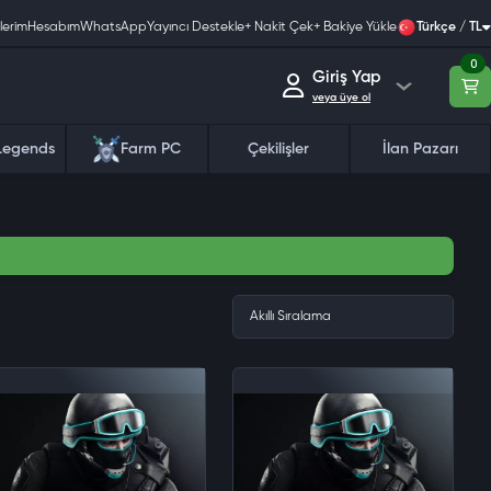
lerim
Hesabım
WhatsApp
Yayıncı Destekle
+ Nakit Çek
+ Bakiye Yükle
Türkçe / TL
0
Giriş Yap
veya üye ol
Legends
Farm PC
Çekilişler
İlan Pazarı