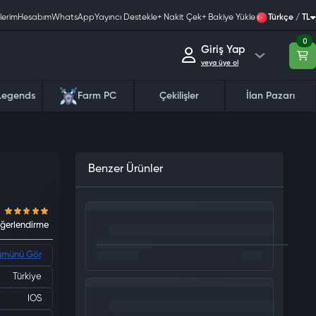
lerim
Hesabım
WhatsApp
Yayıncı Destekle
+ Nakit Çek
+ Bakiye Yükle
Türkçe / TL
0
Giriş Yap
veya üye ol
Legends
Farm PC
Çekilişler
İlan Pazarı
Benzer Ürünler
ümünü Gör
5.0
Türkiye
0 değerlendirme
IOS