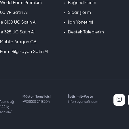
rinizi geride bırakın!
e World Farm Premium
Beğendiklerim
00 VP Satın Al
Siparişlerim
ile Neler Yapabilirsiniz?
e 8100 UC Satın Al
İlan Yönetimi
e 325 UC Satın Al
Destek Taleplerim
e Mobile Aragon GB
eneyebilirsiniz.
üne geçebilirsiniz.
 Farm Bilgisayarı Satın Al
n kullanabilirsiniz.
Etmelisiniz?
 OyunSoft, Mobile Legends oyuncuları için şu avantajları sunar:
 yüklenir.
Müşteri Temsilcisi
İletişim E-Posta
 Alemdağ
+90(850) 2418204
info@oyunsoft.com
yapabilirsiniz.
144 İç
le Legends
715
Elmas Satın Al
mraniye/
avantajıyla OyunSoft’ta!