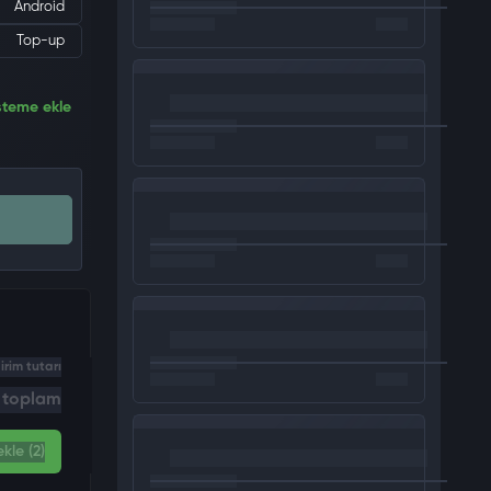
Android
Top-up
steme ekle
irim tutarı
i toplam
kle (2)