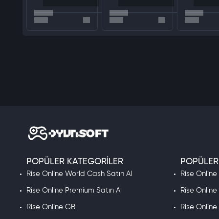
Hızlı Yükseltmeler:
Oyun içindeki premium öğeleri hızlı bir şekilde 
Bu paket, küçük alımlar için idealdir ve oyun içinde size büyük avantaj
Mobile Legends
715
Elmas 
Ekonomik Seçim:
Küçük bütçeli alımlar için en uygun elmas pake
Hızlı Teslimat:
Satın aldıktan sonra elmaslarınız anında hesabını
Türkiye’ye Özel Fiyatlar:
TL ile ödeme kolaylığı ve avantajlı fiyatl
OyunSoft güvencesiyle Mobile Legends elmaslarınızı hızlı ve güvenilir bir
Mobile Legends
715
Elmas
POPÜLER KATEGORILER
POPÜLER
627 Elmas satın almak için aşağıdaki adımları izleyin:
Rise Online World Cash Satın Al
Rise Online
Mobile Legends ID’nizi ve Sunucu Numaranızı Girin:
Doğru bilgil
Rise Online Premium Satın Al
Rise Online
Ödeme Yönteminizi Seçin:
Kredi kartı, banka kartı veya yerel
Elmaslarınız Yüklensin:
İşlemi tamamladıktan sonra, elmaslarını
Rise Online GB
Rise Online