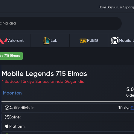
Bayi Başvurusu
Sipariş
Valorant
LoL
PUBG
Mobile 
s 715 Elmas
Mobile Legends 715 Elmas
* Sadece Türkiye Sunucularında Geçerlidir.
Moonton
Aktif edilebilir:
Türkiye
T
Bölge:
Platform: