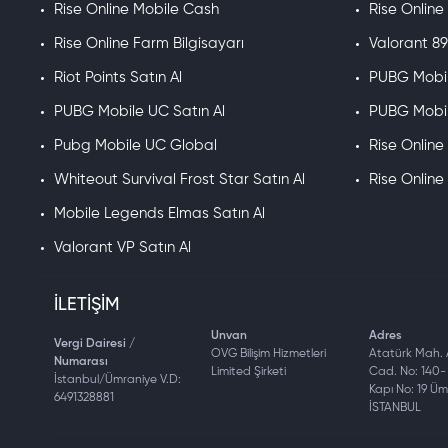
Hemen OyunSoft’tan Mobile Legends
715
Elmas satın alın ve rakiple
Rise Online Mobile Cash
Rise Onlin
Rise Online Farm Bilgisayarı
Valorant 89
Mobile Legends
715
Elmas 
Riot Points Satın Al
PUBG Mobil
PUBG Mobile UC Satın Al
PUBG Mobil
715 Elmas, oyun içi birçok öğeyi satın almanızı sağlar:
Pubg Mobile UC Global
Rise Onlin
Kostüm Denemeleri:
Favori kahramanlarınız için yeni kostümleri d
Hızlı Oyun İlerlemesi:
Premium özellikleri açarak rakiplerinizin ön
Whiteout Survival Frost Star Satın Al
Rise Online
Etkinlik Ödülleri:
Elmaslarınızı özel etkinliklerde ödül kazanmak içi
Mobile Legends Elmas Satın Al
Neden OyunSoft’u Tercih 
Valorant VP Satın Al
Oyun içi öğeler satın alırken güvenilir bir platform seçmek önemlidir.
7/24 Canlı Destek:
Sorularınıza anında yanıt alın.
İLETIŞIM
Hızlı Teslimat Garantisi:
Elmaslarınız dakikalar içinde hesabınıza
Unvan
Adres
Güvenli Ödeme:
Kişisel bilgileriniz koruma altındadır.
Vergi Dairesi /
OVG Bilişim Hizmetleri
Atatürk Mah.
Türkiye’ye Özel Fiyatlar:
En uygun fiyatlarla TL üzerinden ödeme 
Numarası
Limited Şirketi
Cad. No: 140- 
İstanbul/Ümraniye V.D:
En Uygun Fiyatlarla Mobi
Kapı No: 19 Ü
6491328881
İSTANBUL
Mobile Legends 715 elmas paketi, en ucuz fiyatlarla ve hızlı teslimat 