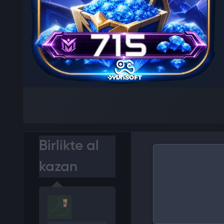
Birlikte al
kazan