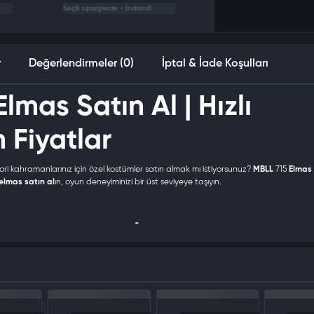
Seçili siparişlerde - İndirimli!
r
Değerlendirmeler (0)
İptal & İade Koşulları
lmas Satın Al | Hızlı
 Fiyatlar
 kahramanlarınız için özel kostümler satın almak mı istiyorsunuz?
MBLL
715
Elmas
elmas satın al
ın, oyun deneyiminizi bir üst seviyeye taşıyın.
Nedir ve Ne İşe Yarar?
birimidir. Oyun deneyiminizi zenginleştirmek ve rakiplerinizin önüne geçmek için iht
irsiniz.
 erişebilirsiniz.