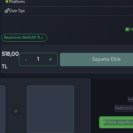
Platform:
Ürün Tipi:
Li
Kazancımı Gör
0,00 TL
518,00
Sepete Ekle
TL
İnd
İndiriml
Birlikte sepete e