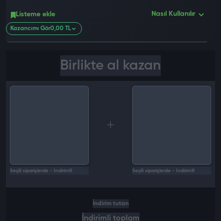
0 değ
Nasıl Kullanılır
Listeme ekle
Kazancımı Gör
0,00 TL
Birlikte al kazan
Seçili siparişlerde - İndirimli!
Seçili siparişlerde - İndirimli!
İndirim tutarı
İndirimli toplam