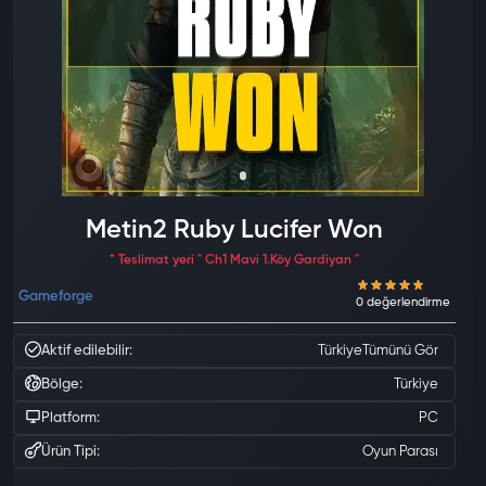
Metin2 Ruby Lucifer Won
* Teslimat yeri '' Ch1 Mavi 1.Köy Gardiyan ''
Gameforge
Aktif edilebilir:
Türkiye
Tümünü Gör
Bölge:
Türkiye
Platform:
PC
Ürün Tipi:
Oyun Parası