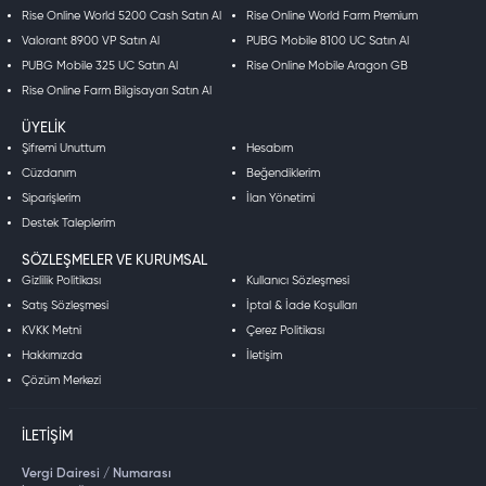
Rise Online World 5200 Cash Satın Al
Rise Online World Farm Premium
Valorant 8900 VP Satın Al
PUBG Mobile 8100 UC Satın Al
PUBG Mobile 325 UC Satın Al
Rise Online Mobile Aragon GB
Rise Online Farm Bilgisayarı Satın Al
ÜYELIK
Şifremi Unuttum
Hesabım
Cüzdanım
Beğendiklerim
Siparişlerim
İlan Yönetimi
Destek Taleplerim
SÖZLEŞMELER VE KURUMSAL
Gizlilik Politikası
Kullanıcı Sözleşmesi
Satış Sözleşmesi
İptal & İade Koşulları
KVKK Metni
Çerez Politikası
Hakkımızda
İletişim
Çözüm Merkezi
İLETIŞIM
Vergi Dairesi / Numarası