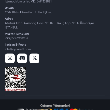
İstanbul/Ümraniye V.D: 6491328881
Unvan
OVG Bilişim Hizmetleri Limited Şirketi
Adres
Atatürk Mah. Alemdağ Cad. No: 140- 144 İç Kapı No: 19 Ümraniye/
İSTANBUL
Müşteri Temsilcisi
+90(850) 2418204
İletişim E-Posta
info@oyunsoft.com
Ödeme Yöntemleri