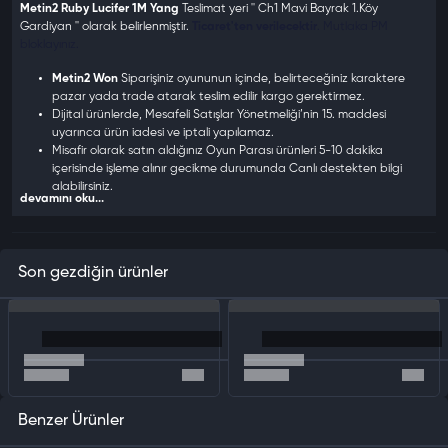
Metin2 Ruby Lucifer 1M Yang
Teslimat yeri '' Ch1 Mavi Bayrak 1.Köy
Gardiyan '' olarak belirlenmiştir.
Ticaret'ten verilecektir
. Mutlaka PM
bloklayınız.
Metin2 Won
Siparişiniz oyununun içinde, belirteceğiniz karaktere
pazar yada trade atarak teslim edilir kargo gerektirmez.
Dijital ürünlerde, Mesafeli Satışlar Yönetmeliği’nin 15. maddesi
uyarınca ürün iadesi ve iptali yapılamaz.
Misafir olarak satın aldığınız Oyun Parası ürünleri 5-10 dakika
içerisinde işleme alınır gecikme durumunda Canlı destekten bilgi
alabilirsiniz.
devamını oku...
Teslim edilen "Metin2 Won" kullanıcı sorumluluğundadır Oyun
içerisinde yapılacak hatalar BursaGB sorumluluğunda değildir.
Oyun içerisinde size PM (mesaj) atarak yönlendirmeye çalışanlara
şifre mail adresi isteyenlere itibar etmeyiniz.
Son gezdiğin ürünler
Benzer Ürünler