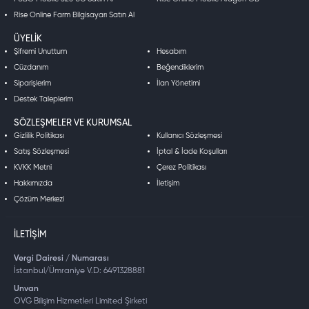
Rise Online Farm Bilgisayarı Satın Al
ÜYELIK
Şifremi Unuttum
Hesabım
Cüzdanım
Beğendiklerim
Siparişlerim
İlan Yönetimi
Destek Taleplerim
SÖZLEŞMELER VE KURUMSAL
Gizlilik Politikası
Kullanıcı Sözleşmesi
Satış Sözleşmesi
İptal & İade Koşulları
KVKK Metni
Çerez Politikası
Hakkımızda
İletişim
Çözüm Merkezi
İLETIŞIM
Vergi Dairesi / Numarası
İstanbul/Ümraniye V.D: 6491328881
Unvan
OVG Bilişim Hizmetleri Limited Şirketi