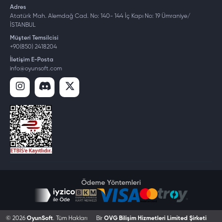
Adres
Atatürk Mah. Alemdağ Cad. No: 140- 144 İç Kapı No: 19 Ümraniye/
İSTANBUL
Müşteri Temsilcisi
+90(850) 2418204
İletişim E-Posta
info@oyunsoft.com
Ödeme Yöntemleri
© 2026
OyunSoft
. Tüm Hakları
Bir
OVG Bilişim Hizmetleri Limited Şirketi