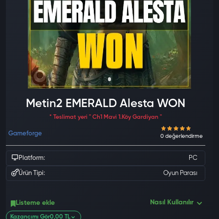
Metin2 EMERALD Alesta WON
* Teslimat yeri '' Ch1 Mavi 1.Köy Gardiyan ''
Gameforge
Platform:
PC
Ürün Tipi:
Oyun Parası
Nasıl Kullanılır
Listeme ekle
Kazancımı Gör
0,00 TL