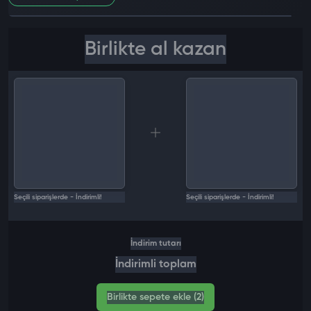
0 değ
Birlikte al kazan
Seçili siparişlerde - İndirimli!
Seçili siparişlerde - İndirimli!
İndirim tutarı
İndirimli toplam
Birlikte sepete ekle (2)