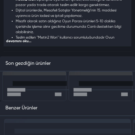
pazar yada trade atarak teslim edilir kargo gerektirmez.
Dijital ürünlerde, Mesafeli Satışlar Yönetmeliği’nin 15. maddesi
uyarınca ürün iadesi ve iptali yapılamaz.
Misafir olarak satın aldığınız Oyun Parası ürünleri 5-10 dakika
içerisinde işleme alınır gecikme durumunda Canlı destekten bilgi
alabilirsiniz.
Teslim edilen "Metin2 Won" kullanıcı sorumluluğundadır Oyun
devamını oku...
içerisinde yapılacak hatalardan kullanıcı sorumludur.
Oyun içerisinde size PM (mesaj) atarak yönlendirmeye çalışanlara
şifre mail adresi isteyenlere itibar etmeyiniz.
Son gezdiğin ürünler
Benzer Ürünler