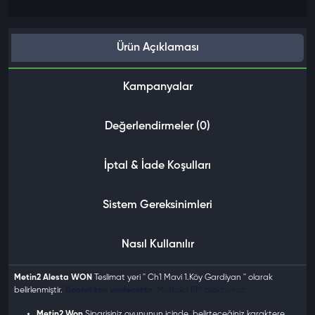
Ürün Açıklaması
Kampanyalar
Değerlendirmeler (0)
İptal & İade Koşulları
Sistem Gereksinimleri
Nasıl Kullanılır
Metin2 Alesta WON
Teslimat yeri '' Ch1 Mavi 1.Köy Gardiyan '' olarak
belirlenmiştir.
Ticaret'ten verilecektir
. Mutlaka PM bloklayınız.
Metin2 Won
Siparişiniz oyununun içinde, belirteceğiniz karaktere