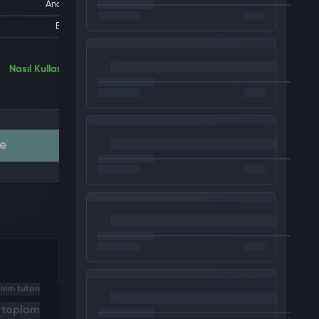
Android
E-pin
Nasıl Kullanılır
e
irim tutarı
i toplam