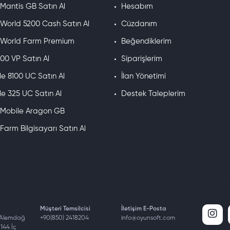
 Mantis GB Satın Al
Hesabım
 World 5200 Cash Satın Al
Cüzdanım
e World Farm Premium
Beğendiklerim
00 VP Satın Al
Siparişlerim
e 8100 UC Satın Al
İlan Yönetimi
e 325 UC Satın Al
Destek Taleplerim
e Mobile Aragon GB
 Farm Bilgisayarı Satın Al
Müşteri Temsilcisi
İletişim E-Posta
 Alemdağ
+90(850) 2418204
info@oyunsoft.com
144 İç