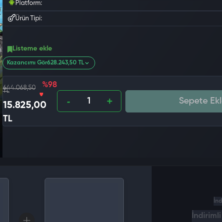
Platform:
Ürün Tipi:
Listeme ekle
Kazancımı Gör
628.243,50 TL
%98
644.068,50
TL
Sepete Ekl
15.825,00
TL
İnd
İndiriml