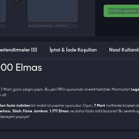
Birlikte sepete e
Seçili siparişlerde - İndirimli!
Değerlendirmeler (0)
İptal & İade Koşulları
Nasıl Kullanıl
000 Elmas
 Mart günü çıkışını yaptı. Bu yeni RPG oyununda önemli faktörler Mantarlar!
Leg
 al!
an fazla indirilen
bir mobil rol yapma oyunudur. Oyun,
7 Mart
tarihinde küresel ol
erhası
,
Silah: Füme Jambon
,
1.777 Elmas
ve daha fazla ödül kazanın! Bu sevimli o
deneyimi yaşayın!
şçılara dönüştürdü. O günden beri mantarlar daha fazla lamba ve daha büyük güçl