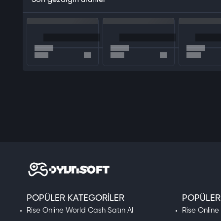
Son gezdiğin ürünler
Sevimli Mantar Karakterleri
: Küçük bir mantar, insan olmak için 
Zengin Ekipman Seçenekleri
: Savaşlarda ekipman toplamak artı
Sınıf Seçimi
: Küçük bir mantar bile farklı sınıfları seçebilir ve elit 
Benzersiz Tasarımlar
: Yaratıcı mantar tasarımları! Kendi mantarın
Boss Meydan Okuması
: Bir ittifaka katılın. Küçük mantarlar bile
En Güçlü İttifak
: Arkadaşlarınızla birlikte savaşın ve diğer ittifakl
Bahçenizi Oluşturun
: Bahçenizi koruyun, madenlerde maden çıkar
POPÜLER KATEGORILER
POPÜLER
Rise Online World Cash Satın Al
Rise Online