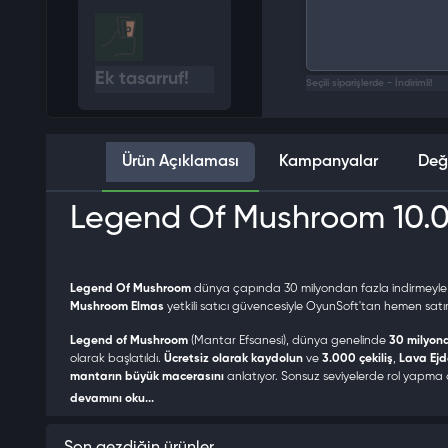
Ek tasarruf!
Seçili siparişlerde - İndirimli!
Ürün Açıklaması
Kampanyalar
Legend Of Mushroom 10.
Legend Of Mushroom
dünya çapında 30 milyondan fazla indirmeyle 7
Mushroom Elmas
yetkili satıcı güvencesiyle OyunSoft'tan hemen satın
Legend of Mushroom
(Mantar Efsanesi), dünya genelinde
30 milyond
olarak başlatıldı.
Ücretsiz olarak kaydolun
ve
3.000 çekiliş
,
Lava Ejd
mantarın büyük macerasını
anlatıyor. Sonsuz seviyelerde rol yapma 
devamını oku...
Bir gün, kaos ortasında bir lamba belirdi ve mantarları cesur sava
arayışında maceralara atıldılar. İşte oyunun bazı özellikleri: