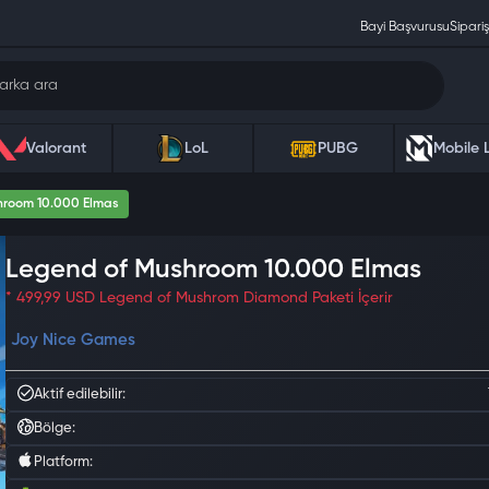
Bayi Başvurusu
Sipariş
Valorant
LoL
PUBG
Mobile 
hroom 10.000 Elmas
Legend of Mushroom 10.000 Elmas
* 499,99 USD Legend of Mushrom Diamond Paketi İçerir
Joy Nice Games
Aktif edilebilir:
Bölge:
Platform: