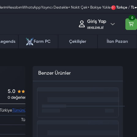
lerim
Hesabım
WhatsApp
Yayıncı Destekle
+ Nakit Çek
+ Bakiye Yükle
Türkçe / TL
0
Giriş Yap
veya üye ol
Legends
Farm PC
Çekilişler
İlan Pazarı
Benzer Ürünler
Türkiye
Tümünü Gör
5.0
Türkiye
0 değerlendirme
IOS