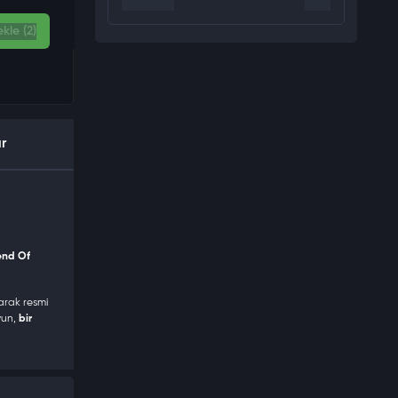
kle (2)
ır
end Of
arak resmi
yun,
bir
er