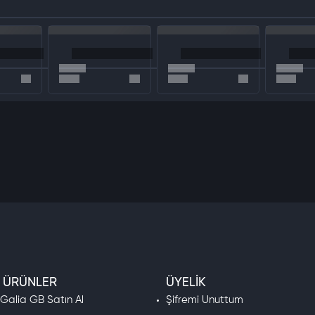
özel bir maceraya atılır!
k gereksiz. Sadece Cini tıklayarak çeşitli ekipmanlar edinin!
bir maceracı olabilir!
ızı özelleştirin!
 kötü ejderhaları yenebilir!
arla yarışın!
ın ve hırsızları yakalayın!
 ÜRÜNLER
ÜYELIK
 Galia GB Satın Al
Şifremi Unuttum