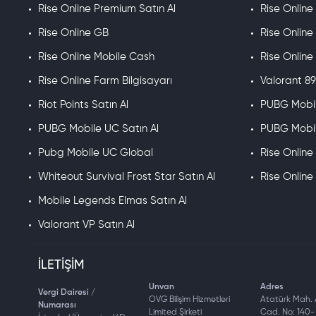
Rise Online Premium Satın Al
Rise Online
Rise Online GB
Rise Online
Rise Online Mobile Cash
Rise Onlin
Rise Online Farm Bilgisayarı
Valorant 89
Riot Points Satın Al
PUBG Mobil
PUBG Mobile UC Satın Al
PUBG Mobil
Pubg Mobile UC Global
Rise Onlin
Whiteout Survival Frost Star Satın Al
Rise Online
Mobile Legends Elmas Satın Al
Valorant VP Satın Al
İLETIŞIM
Unvan
Adres
Vergi Dairesi /
OVG Bilişim Hizmetleri
Atatürk Mah.
Numarası
Limited Şirketi
Cad. No: 140- 