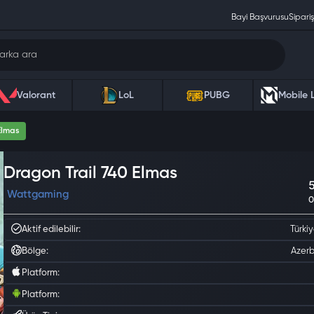
Bayi Başvurusu
Sipariş
Valorant
LoL
PUBG
Mobile 
Elmas
Dragon Trail 740 Elmas
Wattgaming
Aktif edilebilir:
Türki
Bölge:
Azerb
Platform:
Platform: