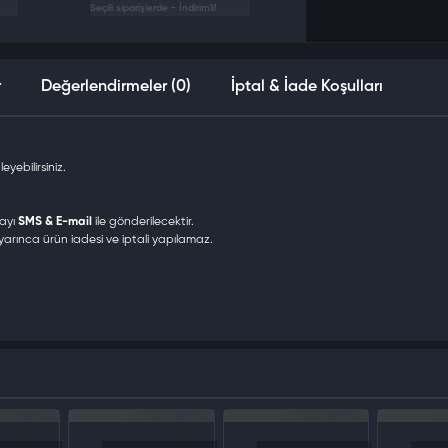
Seçili siparişlerde - İndirimli!
r
Değerlendirmeler (0)
İptal & İade Koşulları
yebilirsiniz.
tayı
SMS & E-mail
ile gönderilecektir.
uyarınca ürün iadesi ve iptali yapılamaz.