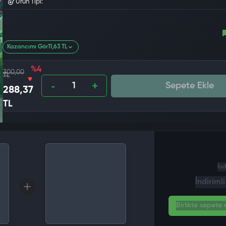
Ürün Tipi:
Kazancımı Gör
11,63 TL
%4
300,00
TL
Sepete Ekle
288,37
TL
İnd
İndiriml
Birlikte sepete e