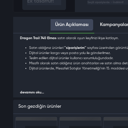
Ek tasarruf!
Seçili siparişlerde - İndirimli!
Ürün Açıklaması
Kampanyala
Dragon Trail 740 Elmas
satın alarak oyun keyfinizi ikiye katlayın.
Satın aldığınız ürünleri
''siparişlerim''
sayfası üzerinden görüntüle
Dijital ürünler kargo veya posta yolu ile gönderilmez.
Teslim edilen dijital ürünler kullanıcı sorumluluğundadır.
Misafir olarak satın aldığınız ürün anahtarları ve satın alma de
Dijital ürünlerde, Mesafeli Satışlar Yönetmeliği’nin 15. maddesi 
devamını oku...
Son gezdiğin ürünler