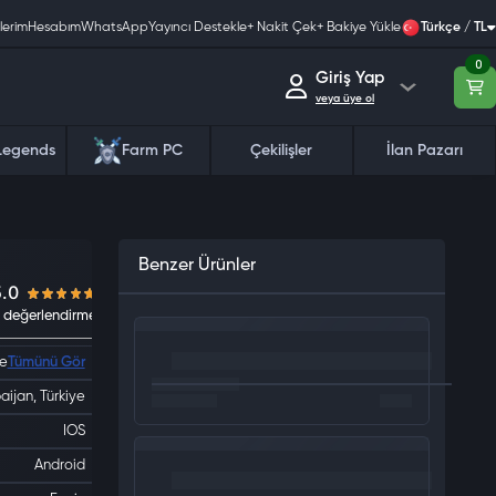
lerim
Hesabım
WhatsApp
Yayıncı Destekle
+ Nakit Çek
+ Bakiye Yükle
Türkçe / TL
0
Giriş Yap
veya üye ol
Legends
Farm PC
Çekilişler
İlan Pazarı
Benzer Ürünler
5.0
ye
Tümünü Gör
0 değerlendirme
aijan, Türkiye
IOS
Android