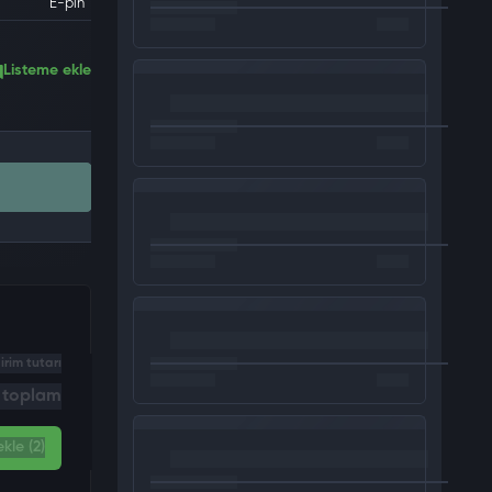
E-pin
Listeme ekle
irim tutarı
i toplam
kle (2)