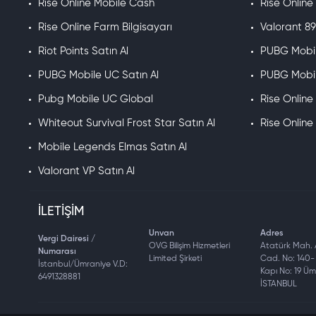
Rise Online Mobile Cash
Rise Onlin
Rise Online Farm Bilgisayarı
Valorant 89
Riot Points Satın Al
PUBG Mobil
PUBG Mobile UC Satın Al
PUBG Mobil
Pubg Mobile UC Global
Rise Onlin
Whiteout Survival Frost Star Satın Al
Rise Online
Mobile Legends Elmas Satın Al
Valorant VP Satın Al
İLETIŞIM
Unvan
Adres
Vergi Dairesi /
OVG Bilişim Hizmetleri
Atatürk Mah.
Numarası
Limited Şirketi
Cad. No: 140- 
İstanbul/Ümraniye V.D:
Kapı No: 19 Ü
6491328881
İSTANBUL