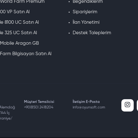
e World Farm Premium
Beğendiklerim
00 VP Satın Al
Siparişlerim
e 8100 UC Satın Al
İlan Yönetimi
e 325 UC Satın Al
Destek Taleplerim
e Mobile Aragon GB
 Farm Bilgisayarı Satın Al
Müşteri Temsilcisi
İletişim E-Posta
 Alemdağ
+90(850) 2418204
info@oyunsoft.com
144 İç
mraniye/