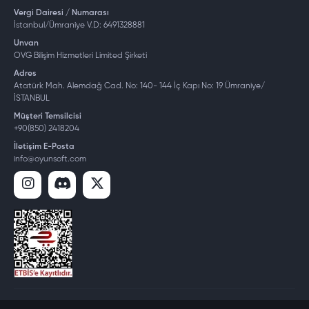
Vergi Dairesi / Numarası
İstanbul/Ümraniye V.D: 6491328881
Unvan
OVG Bilişim Hizmetleri Limited Şirketi
Adres
Atatürk Mah. Alemdağ Cad. No: 140- 144 İç Kapı No: 19 Ümraniye/
İSTANBUL
Müşteri Temsilcisi
+90(850) 2418204
İletişim E-Posta
info@oyunsoft.com