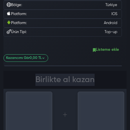
Bölge:
Türkiye
Platform:
IOS
Platform:
Android
Ürün Tipi:
Top-up
0 değ
Listeme ekle
Kazancımı Gör
0,00 TL
Birlikte al kazan