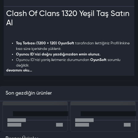
Clash Of Clans 1320 Yeşil Taş Satın
Al
Taş Torbası (1200 + 120) OyunSoft
tarafından ilettiğiniz Profil linkine
kısa süre içerisinde yüklenir.
Oyuncu ID'nizi doğru yazdığınızdan emin olunuz.
Oyuncu ID'nizi yanlış iletmeniz durumundan
OyunSoft
sorumlu
değildir.
devamını oku...
7/24 Dijital
olarak teslim edilir kargo gerektirmez.
Siparişlerim kısmından siparişinizin durumunu takip edebilirsiniz.
Dijital ürünlerde, Mesafeli Satışlar Yönetmeliği’nin 15. maddesi
uyarınca
ürün iadesi ve iptali yapılamaz.
Son gezdiğin ürünler