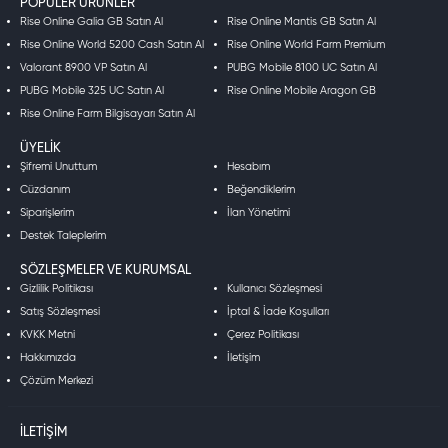
POPÜLER ÜRÜNLER
Rise Online Galia GB Satın Al
Rise Online Mantis GB Satın Al
Rise Online World 5200 Cash Satın Al
Rise Online World Farm Premium
Valorant 8900 VP Satın Al
PUBG Mobile 8100 UC Satın Al
PUBG Mobile 325 UC Satın Al
Rise Online Mobile Aragon GB
Rise Online Farm Bilgisayarı Satın Al
ÜYELIK
Şifremi Unuttum
Hesabım
Cüzdanım
Beğendiklerim
Siparişlerim
İlan Yönetimi
Destek Taleplerim
SÖZLEŞMELER VE KURUMSAL
Gizlilik Politikası
Kullanıcı Sözleşmesi
Satış Sözleşmesi
İptal & İade Koşulları
KVKK Metni
Çerez Politikası
Hakkımızda
İletişim
Çözüm Merkezi
İLETIŞIM