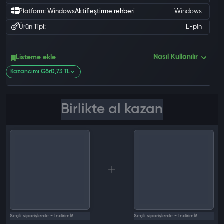
Platform: Windows
Aktifleştirme rehberi
Windows
Ürün Tipi:
E-pin
Nasıl Kullanılır
Listeme ekle
0 değ
Kazancımı Gör
0,73 TL
Birlikte al kazan
Seçili siparişlerde - İndirimli!
Seçili siparişlerde - İndirimli!