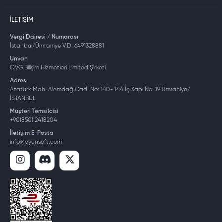
İLETIŞIM
Vergi Dairesi / Numarası
İstanbul/Ümraniye V.D: 6491328881
Unvan
OVG Bilişim Hizmetleri Limited Şirketi
Adres
Atatürk Mah. Alemdağ Cad. No: 140- 144 İç Kapı No: 19 Ümraniye/
İSTANBUL
Müşteri Temsilcisi
+90(850) 2418204
İletişim E-Posta
info@oyunsoft.com