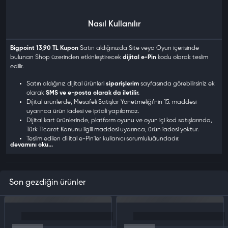
Nasıl Kullanılır
Bigpoint 13,90 TL Kupon
Satın aldığınızda Site veya Oyun içerisinde
bulunan Shop üzerinden etkinleştirecek
dijital e-Pin
kodu olarak teslim
edilir.
Satın aldığınız dijital ürünleri
siparişlerim
sayfasında görebilirsiniz ek
olarak
SMS ve e-posta olarak da iletilir.
Dijital ürünlerde, Mesafeli Satışlar Yönetmeliği’nin 15. maddesi
uyarınca ürün iadesi ve iptali yapılamaz.
Dijital kart ürünlerinde, platform oyunu ve oyun içi kod satışlarında,
Türk Ticaret Kanunu ilgili maddesi uyarınca, ürün iadesi yoktur.
Teslim edilen dijital e-Pin'ler kullanıcı sorumluluğundadır.
devamını oku...
Dijital ürünler kargo veya posta yolu ile gönderilmez.
Satın aldığınız kod, esn, e-pin, cd-key, oyun ve oyun kartlarını
kullanabilmek için Bigpoint web sitesinden üye olarak
Oyun/Hizmetleri cihazınıza indirmeniz gerekir.
Son gezdiğin ürünler