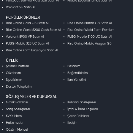
Whiteout Survival Frost Star Satın Al
Mobile Legends Elmas Satın Al
Valorant VP Satın Al
POPÜLER ÜRÜNLER
Rise Online Galia GB Satın Al
Rise Online Mantis GB Satın Al
Rise Online World 5200 Cash Satın Al
Rise Online World Farm Premium
Valorant 8900 VP Satın Al
PUBG Mobile 8100 UC Satın Al
PUBG Mobile 325 UC Satın Al
Rise Online Mobile Aragon GB
Rise Online Farm Bilgisayarı Satın Al
ÜYELIK
Şifremi Unuttum
Hesabım
Cüzdanım
Beğendiklerim
Siparişlerim
İlan Yönetimi
Destek Taleplerim
SÖZLEŞMELER VE KURUMSAL
Gizlilik Politikası
Kullanıcı Sözleşmesi
Satış Sözleşmesi
İptal & İade Koşulları
KVKK Metni
Çerez Politikası
Hakkımızda
İletişim
Çözüm Merkezi