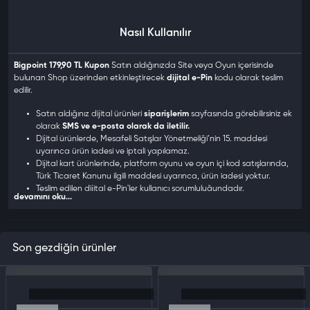
Nasıl Kullanılır
Bigpoint 179,90 TL Kupon
Satın aldığınızda Site veya Oyun içerisinde
bulunan Shop üzerinden etkinleştirecek
dijital e-Pin
kodu olarak teslim
edilir.
Satın aldığınız dijital ürünleri
siparişlerim
sayfasında görebilirsiniz ek
olarak
SMS ve e-posta olarak da iletilir.
Dijital ürünlerde, Mesafeli Satışlar Yönetmeliği’nin 15. maddesi
uyarınca ürün iadesi ve iptali yapılamaz.
Dijital kart ürünlerinde, platform oyunu ve oyun içi kod satışlarında,
Türk Ticaret Kanunu ilgili maddesi uyarınca, ürün iadesi yoktur.
Teslim edilen dijital e-Pin'ler kullanıcı sorumluluğundadır.
devamını oku...
Dijital ürünler kargo veya posta yolu ile gönderilmez.
Satın aldığınız kod, esn, e-pin, cd-key, oyun ve oyun kartlarını
kullanabilmek için Bigpoint web sitesinden üye olarak
Oyun/Hizmetleri cihazınıza indirmeniz gerekir.
Son gezdiğin ürünler