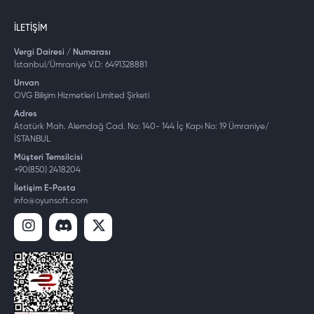
İLETIŞIM
Vergi Dairesi / Numarası
İstanbul/Ümraniye V.D: 6491328881
Unvan
OVG Bilişim Hizmetleri Limited Şirketi
Adres
Atatürk Mah. Alemdağ Cad. No: 140- 144 İç Kapı No: 19 Ümraniye/
İSTANBUL
Müşteri Temsilcisi
+90(850) 2418204
İletişim E-Posta
info@oyunsoft.com