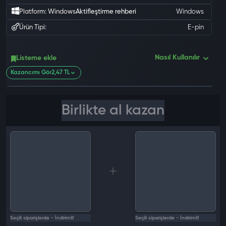
Platform: Windows
Aktifleştirme rehberi
Windows
Ürün Tipi:
E-pin
Nasıl Kullanılır
Listeme ekle
0 değ
Kazancımı Gör
2,47 TL
Birlikte al kazan
Seçili siparişlerde - İndirimli!
Seçili siparişlerde - İndirimli!