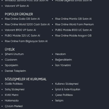
Whiteout Survival Frost Star Satın Al
Mobile Legends Elmas Satın Al
Valorant VP Satın Al
POPÜLER ÜRÜNLER
Rise Online Galia GB Satın Al
Rise Online Mantis GB Satın Al
Rise Online World 5200 Cash Satın Al
Rise Online World Farm Premium
Valorant 8900 VP Satın Al
PUBG Mobile 8100 UC Satın Al
PUBG Mobile 325 UC Satın Al
Rise Online Mobile Aragon GB
Rise Online Farm Bilgisayarı Satın Al
ÜYELIK
Şifremi Unuttum
Hesabım
Cüzdanım
Beğendiklerim
Siparişlerim
İlan Yönetimi
Destek Taleplerim
SÖZLEŞMELER VE KURUMSAL
Gizlilik Politikası
Kullanıcı Sözleşmesi
Satış Sözleşmesi
İptal & İade Koşulları
KVKK Metni
Çerez Politikası
Hakkımızda
İletişim
Çözüm Merkezi