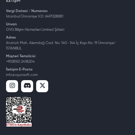
İLETIŞIM
Vergi Dairesi / Numarası
İstanbul/Ümraniye V.D: 6491328881
Unvan
OVG Bilişim Hizmetleri Limited Şirketi
Adres
Atatürk Mah. Alemdağ Cad. No: 140- 144 İç Kapı No: 19 Ümraniye/
İSTANBUL
Müşteri Temsilcisi
+90(850) 2418204
İletişim E-Posta
info@oyunsoft.com