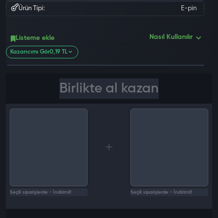
Ürün Tipi:
E-pin
0 değ
Nasıl Kullanılır
Listeme ekle
Kazancımı Gör
0,19 TL
Birlikte al kazan
Seçili siparişlerde - İndirimli!
Seçili siparişlerde - İndirimli!