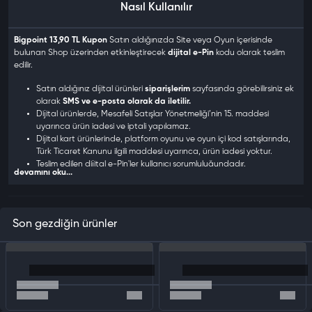
Nasıl Kullanılır
Bigpoint 13,90 TL Kupon
Satın aldığınızda Site veya Oyun içerisinde
bulunan Shop üzerinden etkinleştirecek
dijital e-Pin
kodu olarak teslim
edilir.
Satın aldığınız dijital ürünleri
siparişlerim
sayfasında görebilirsiniz ek
olarak
SMS ve e-posta olarak da iletilir.
Dijital ürünlerde, Mesafeli Satışlar Yönetmeliği’nin 15. maddesi
uyarınca ürün iadesi ve iptali yapılamaz.
Dijital kart ürünlerinde, platform oyunu ve oyun içi kod satışlarında,
Türk Ticaret Kanunu ilgili maddesi uyarınca, ürün iadesi yoktur.
Teslim edilen dijital e-Pin'ler kullanıcı sorumluluğundadır.
devamını oku...
Dijital ürünler kargo veya posta yolu ile gönderilmez.
Satın aldığınız kod, esn, e-pin, cd-key, oyun ve oyun kartlarını
kullanabilmek için Bigpoint web sitesinden üye olarak
Oyun/Hizmetleri cihazınıza indirmeniz gerekir.
Son gezdiğin ürünler