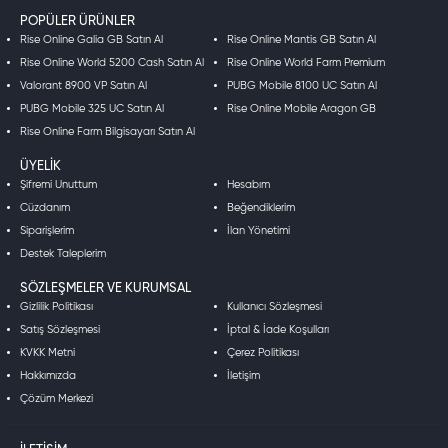
POPÜLER ÜRÜNLER
Rise Online Galia GB Satın Al
Rise Online Mantis GB Satın Al
Rise Online World 5200 Cash Satın Al
Rise Online World Farm Premium
Valorant 8900 VP Satın Al
PUBG Mobile 8100 UC Satın Al
PUBG Mobile 325 UC Satın Al
Rise Online Mobile Aragon GB
Rise Online Farm Bilgisayarı Satın Al
ÜYELIK
Şifremi Unuttum
Hesabım
Cüzdanım
Beğendiklerim
Siparişlerim
İlan Yönetimi
Destek Taleplerim
SÖZLEŞMELER VE KURUMSAL
Gizlilik Politikası
Kullanıcı Sözleşmesi
Satış Sözleşmesi
İptal & İade Koşulları
KVKK Metni
Çerez Politikası
Hakkımızda
İletişim
Çözüm Merkezi