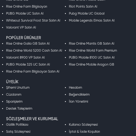
Rise Online Farm Bilgisayarı
Riot Points Satın Al
PUBG Mobile UC Satın Al
Pubg Mobile UC Global
Whiteout Survival Frost Star Satın Al
Mobile Legends Elmas Satın Al
Valorant VP Satın Al
POPÜLER ÜRÜNLER
Rise Online Galia GB Satın Al
Rise Online Mantis GB Satın Al
Rise Online World 5200 Cash Satın Al
Rise Online World Farm Premium
Valorant 8900 VP Satın Al
PUBG Mobile 8100 UC Satın Al
PUBG Mobile 325 UC Satın Al
Rise Online Mobile Aragon GB
Rise Online Farm Bilgisayarı Satın Al
ÜYELIK
Şifremi Unuttum
Hesabım
Cüzdanım
Beğendiklerim
Siparişlerim
İlan Yönetimi
Destek Taleplerim
SÖZLEŞMELER VE KURUMSAL
Gizlilik Politikası
Kullanıcı Sözleşmesi
Satış Sözleşmesi
İptal & İade Koşulları