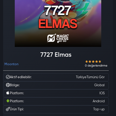
7727 Elmas
Moonton
Aktif edilebilir:
Türkiye
Tümünü Gör
Bölge:
Global
Platform:
IOS
Platform:
Android
Ürün Tipi:
Top-up
0 değ