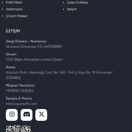
KVKK Metni
Çerez Politikası
Hakkımızda
İletişim
Çözüm Merkezi
İLETIŞIM
Vergi Dairesi / Numarası
İstanbul/Ümraniye V.D: 6491328881
Unvan
OVG Bilişim Hizmetleri Limited Şirketi
Adres
Atatürk Mah. Alemdağ Cad. No: 140- 144 İç Kapı No: 19 Ümraniye/
İSTANBUL
Müşteri Temsilcisi
+90(850) 2418204
İletişim E-Posta
info@oyunsoft.com