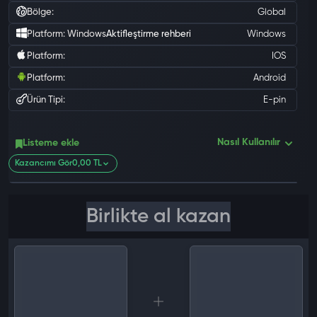
Bölge:
Global
Platform: Windows
Aktifleştirme rehberi
Windows
Platform:
IOS
Platform:
Android
Ürün Tipi:
E-pin
0 değ
Nasıl Kullanılır
Listeme ekle
Kazancımı Gör
0,00 TL
Birlikte al kazan