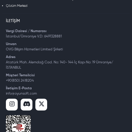
Çözüm Merkezi
İLETIŞIM
Vergi Dairesi / Numarası
İstanbul/Ümraniye V.D: 6491328881
Unvan
OVG Bilişim Hizmetleri Limited Şirketi
Adres
Atatürk Mah. Alemdağ Cad. No: 140- 144 İç Kapı No: 19 Ümraniye/
İSTANBUL
Müşteri Temsilcisi
+90(850) 2418204
İletişim E-Posta
info@oyunsoft.com