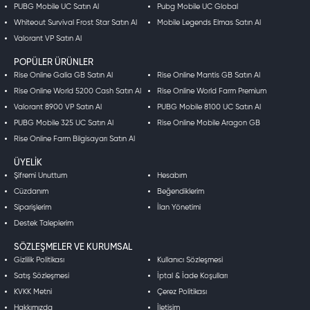
PUBG Mobile UC Satın Al
Pubg Mobile UC Global
Whiteout Survival Frost Star Satın Al
Mobile Legends Elmas Satın Al
Valorant VP Satın Al
POPÜLER ÜRÜNLER
Rise Online Galia GB Satın Al
Rise Online Mantis GB Satın Al
Rise Online World 5200 Cash Satın Al
Rise Online World Farm Premium
Valorant 8900 VP Satın Al
PUBG Mobile 8100 UC Satın Al
PUBG Mobile 325 UC Satın Al
Rise Online Mobile Aragon GB
Rise Online Farm Bilgisayarı Satın Al
ÜYELIK
Şifremi Unuttum
Hesabım
Cüzdanım
Beğendiklerim
Siparişlerim
İlan Yönetimi
Destek Taleplerim
SÖZLEŞMELER VE KURUMSAL
Gizlilik Politikası
Kullanıcı Sözleşmesi
Satış Sözleşmesi
İptal & İade Koşulları
KVKK Metni
Çerez Politikası
Hakkımızda
İletişim