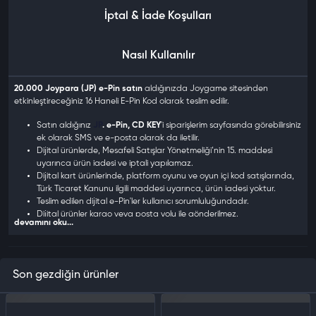
İptal & İade Koşulları
Nasıl Kullanılır
20.000 Joypara (JP) e-Pin satın
aldığınızda Joygame sitesinden
etkinleştireceğiniz 16 Haneli E-Pin Kod olarak teslim edilir.
Satın aldığınız
JP
. e-Pin, CD KEY
'i siparişlerim sayfasında görebilirsiniz
ek olarak SMS ve e-posta olarak da iletilir.
Dijital ürünlerde, Mesafeli Satışlar Yönetmeliği’nin 15. maddesi
uyarınca ürün iadesi ve iptali yapılamaz.
Dijital kart ürünlerinde, platform oyunu ve oyun içi kod satışlarında,
Türk Ticaret Kanunu ilgili maddesi uyarınca, ürün iadesi yoktur.
Teslim edilen dijital e-Pin'ler kullanıcı sorumluluğundadır.
Dijital ürünler kargo veya posta yolu ile gönderilmez.
devamını oku...
Satın aldığınız kod, esn, e-pin, cd-key, oyun ve oyun kartlarını
kullanabilmek için
Joygame
platformuna üye olmanız teslim edilen
ürün anahtarını aktif ederek Oyun/Hizmetleri cihazınıza indirmeniz
gerekir.
Son gezdiğin ürünler