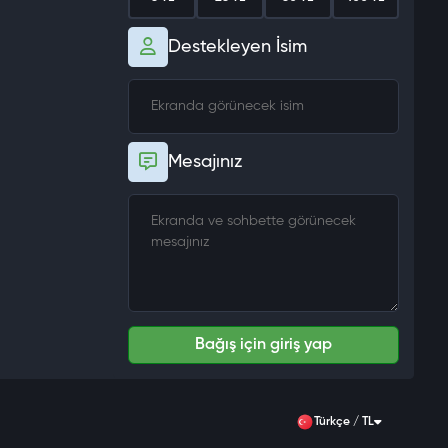
Destekleyen İsim
Mesajınız
Bağış için giriş yap
Türkçe / TL