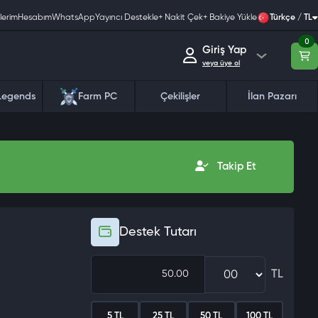
lerim
Hesabım
WhatsApp
Yayıncı Destekle
+ Nakit Çek
+ Bakiye Yükle
Türkçe / TL
0
Giriş Yap
veya üye ol
Legends
Farm PC
Çekilişler
İlan Pazarı
Takip Et
Destek Tutarı
TL
5 TL
25 TL
50 TL
100 TL