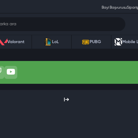
Bayi Başvurusu
Sipariş
Valorant
LoL
PUBG
Mobile 