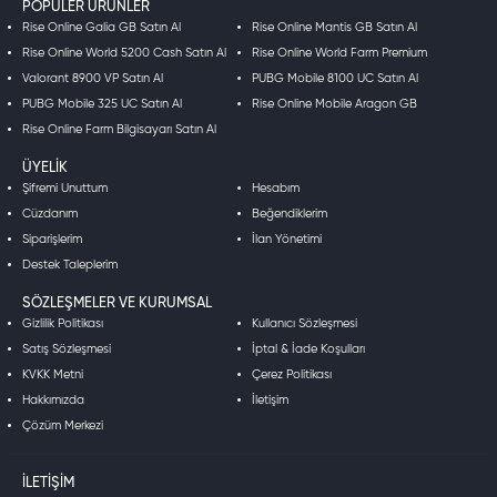
POPÜLER ÜRÜNLER
Rise Online Galia GB Satın Al
Rise Online Mantis GB Satın Al
Rise Online World 5200 Cash Satın Al
Rise Online World Farm Premium
Valorant 8900 VP Satın Al
PUBG Mobile 8100 UC Satın Al
PUBG Mobile 325 UC Satın Al
Rise Online Mobile Aragon GB
Rise Online Farm Bilgisayarı Satın Al
ÜYELIK
Şifremi Unuttum
Hesabım
Cüzdanım
Beğendiklerim
Siparişlerim
İlan Yönetimi
Destek Taleplerim
SÖZLEŞMELER VE KURUMSAL
Gizlilik Politikası
Kullanıcı Sözleşmesi
Satış Sözleşmesi
İptal & İade Koşulları
KVKK Metni
Çerez Politikası
Hakkımızda
İletişim
Çözüm Merkezi
İLETIŞIM