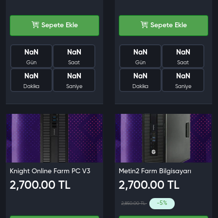
Sepete Ekle
Sepete Ekle
NaN
NaN
NaN
NaN
Gün
Saat
Gün
Saat
NaN
NaN
NaN
NaN
Dakika
Saniye
Dakika
Saniye
Knight Online Farm PC V3
Metin2 Farm Bilgisayarı
2,700.00 TL
2,700.00 TL
-5%
2,850.00 TL