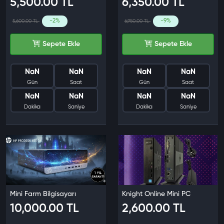
5,500.00 TL
6,350.00 TL
-2%
-9%
5,600.00 TL
6,950.00 TL
Sepete Ekle
Sepete Ekle
NaN
NaN
NaN
NaN
Gün
Saat
Gün
Saat
NaN
NaN
NaN
NaN
Dakika
Saniye
Dakika
Saniye
Mini Farm Bilgisayarı
Knight Online Mini PC
10,000.00 TL
2,600.00 TL