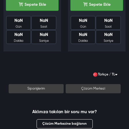
Sepete Ekle
Sepete Ekle
NaN
NaN
NaN
NaN
Gün
Saat
Gün
Saat
NaN
NaN
NaN
NaN
Dakika
Saniye
Dakika
Saniye
Türkçe / TL
Siparişlerim
Çözüm Merkezi
Aklınıza takılan bir soru mu var?
Çözüm Merkezine bağlanın