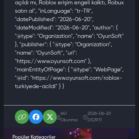
açıldı mı, Roblox erişim engeli kalktı, Robux
satın al", "inLanguage": "tr-TR",
"datePublished": "2026-06-20",
"dateModified": "2026-06-20", "author": {
"@type": "Organization", "name": "OyunSoft"
}, "publisher": { "@type": "Organization",
"name": "OyunSoft", "url":
"https://www.oyunsoft.com" },
"mainEntityOfPage": { "@type": "WebPage",
"@id": "https://www.oyunsoft.com/roblox-
turkiyede-acildi" } }
641
2026-06-20
Okunma
03:29:11
Popüler Kategoriler