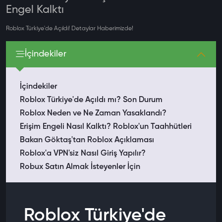
Engel Kalktı
Roblox Türkiye'de Açıldı! Detaylar Haberimizde!
İçindekiler
İçindekiler
Roblox Türkiye'de Açıldı mı? Son Durum
Roblox Neden ve Ne Zaman Yasaklandı?
Erişim Engeli Nasıl Kalktı? Roblox'un Taahhütleri
Bakan Göktaş'tan Roblox Açıklaması
Roblox'a VPN'siz Nasıl Giriş Yapılır?
Robux Satın Almak İsteyenler İçin
Sonuç
Sıkça Sorulan Sorular
Roblox Türkiye'de açıldı mı?
Roblox Türkiye'de
Roblox neden yasaklanmıştı?