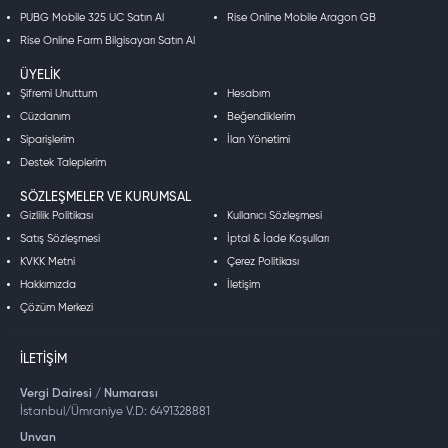
PUBG Mobile 325 UC Satın Al
Rise Online Mobile Aragon GB
Rise Online Farm Bilgisayarı Satın Al
ÜYELIK
Şifremi Unuttum
Hesabım
Cüzdanım
Beğendiklerim
Siparişlerim
İlan Yönetimi
Destek Taleplerim
SÖZLEŞMELER VE KURUMSAL
Gizlilik Politikası
Kullanıcı Sözleşmesi
Satış Sözleşmesi
İptal & İade Koşulları
KVKK Metni
Çerez Politikası
Hakkımızda
İletişim
Çözüm Merkezi
İLETIŞIM
Vergi Dairesi / Numarası
İstanbul/Ümraniye V.D: 6491328881
Unvan