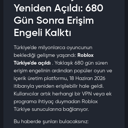
Yeniden Açıldı: 680
Eski Roblox hesabım ve Robux bakiyem
duruyor mu?
Gün Sonra Erişim
Roblox'a VPN olmadan nasıl giriş yapılır?
Robux nereden güvenle satın alınır?
Engeli Kalktı
Türkiye'de milyonlarca oyuncunun
beklediği gelişme yaşandı:
Roblox
Türkiye'de açıldı
. Yaklaşık 680 gün süren
erişim engelinin ardından popüler oyun ve
içerik üretim platformu, 18 Haziran 2026
itibarıyla yeniden erişilebilir hale geldi.
Kullanıcılar artık herhangi bir VPN veya ek
programa ihtiyaç duymadan Roblox
Türkiye sunucularına bağlanıyor.
Bu haberde şunları bulacaksınız: